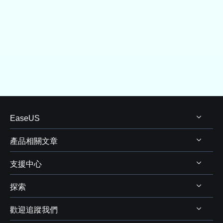
EaseUS
產品相關文章
關於 EaseUS
支援中心
評測&獎項
Windows 資料救援
代理商
探索
Mac 資料救援
支援中心
代理商登入
電腦磁碟管理
歡迎追蹤我們
下載中心
線上商店
商業聯盟