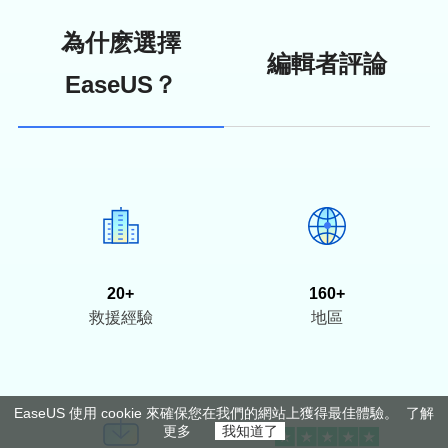
為什麽選擇
編輯者評論
EaseUS？
20+
160+
救援經驗
地區
EaseUS 使用 cookie 來確保您在我們的網站上獲得最佳體驗。
了解
更多
我知道了