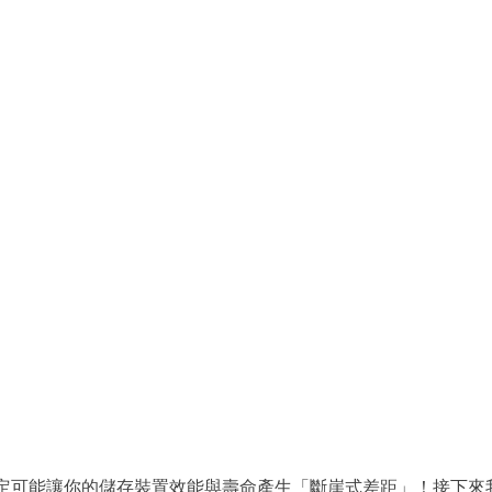
設定可能讓你的儲存裝置效能與壽命產生「斷崖式差距」！接下來