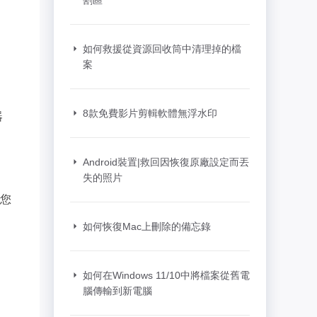
割區
推薦朋友
Video Downloader
邀請好友，賺取獎勵
下載線上影片/音樂
如何救援從資源回收筒中清理掉的檔
EaseUS VoiceWave
案
即時變聲
EaseUS VideoKit
8款免費影片剪輯軟體無浮水印
器
多功能影片工具
AI 工具
Android裝置|救回因恢復原廠設定而丟
失的照片
(線上) Vocal Remover
線上刪除人聲
您
如何恢復Mac上刪除的備忘錄
MakeMyAudio
錄音和轉檔
如何在Windows 11/10中將檔案從舊電
腦傳輸到新電腦