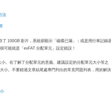
更多資料救援軟體
Exchange Recovery
效方法
EDB 資料還原 & 修復
答
Email Recovery
Outlook 電子郵件還原
只存了 100GB 影片，系統卻顯示「磁碟已滿」；或是用行車記錄
MS SQL Recovery
可能就是「exFAT 分配單元」設定錯誤！
MS SQL 資料庫還原
單元大小。在了解了分配單元的意義、建議設定的分配單元大小等之
大小。不要錯過文章結尾處專門列出的常見問題列表，用於解決
小