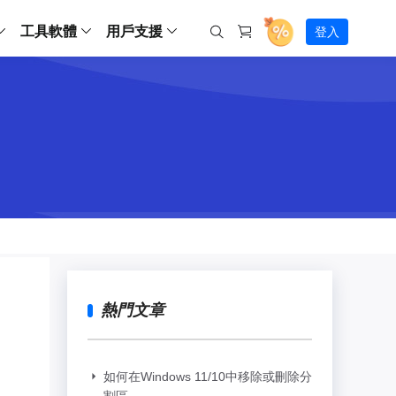
工具軟體
用戶支援
登入
螢幕錄影
ws
ns
Backup
支援中心
Partition Master Free
Todo PCTrans
iPhone Data Transfer
Todo Backup Free
Free
Free
RecExperts Wind
Windows
Mac
IOS
電腦
電腦
具
資料
份還原方案
指南/激活碼/連絡方式
RecExperts
Partition Master Pro
Todo PCTrans
iPhone Data Transfer
Todo Backup Home
Pro
Pro
RecExperts Mac
Data Recovery Free
Data Recovery Free
Data Recovery Free
影片修復
Video Downloade
錄影片/音樂/網路攝影機畫面
Backup Enterprise
下載中心
Partition Master Enterprise
Todo Backup Mac
Data Recovery Pro
Data Recovery Pro
Data Recovery Pro
照片修復
Video Downloade
 資料
和伺服器備份解決方案
下載並安裝軟體
ScreenShot
Partition Master 版本對比
Data Recovery Technician
Data Recovery Technician
檔案修復
擷取電腦螢幕畫面
Android
線上
Chat 支援
程式
熱門教學
連絡技術人員
線上工具
Data Recovery Free
(線上) Video Down
al Management
(線上) Screen Recorder
理並遠端遙控備份
免費線上錄影
SD 卡救援
售前咨詢
Data Recovery Pro
(線上) 影片修復
傳輸軟體
咨詢銷售服務人員
USB 救援
熱門文章
影片與音訊工具
m Deploy
Data Recovery App
(線上) 照片修復
indows 部署
SSD 外接硬碟救援
遠程協助服務
Video Editor
(線上) 檔案修復
o Go 製作工具
一對一遠程協助，解決問題速度
專業影片剪輯軟體
資源回收桶救援
如何在Windows 11/10中移除或刪除分