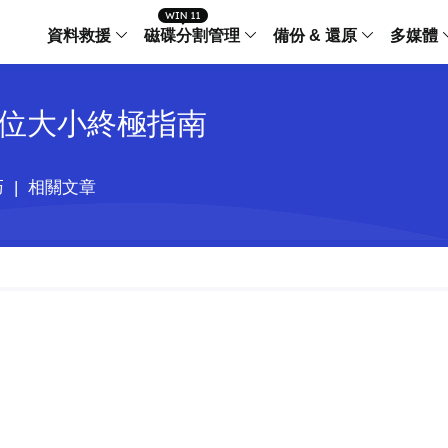
資料救援
磁碟分割管理
備份 & 還原
多媒體
傳輸軟體
配置單位大小終極指南
Data Recovery Wizard
Partition Master Windo
Todo PCTra
Todo 
Windows 資料救援
Windows 磁碟分割管理工
電腦之間傳輸
個人備
檔案管理
Data Recovery Wizard for Mac
Partition Master Mac
MobiMover
Todo 
巧
|
相關文章
Mac 資料救援
Mac 磁碟分割管理工具
傳輸 IPhone
工作站
iPhone 工具軟體
中央控管
更多產品軟體
MobiSaver (IOS & Android)
Disk Copy
AppMove
手機資料救援
磁碟克隆工具
電腦之間轉移
Centr
集中管
Partition Recovery
ChatTrans
還原丢失的磁區
WhatsApp 
Syste
智能 W
Fixo
OS2Go
AI-Powered
Windows T
修復影片、照片和檔案