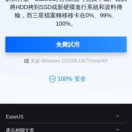
將HDD拷到SSD或新硬碟進行系統和資料傳
輸，而三星檔案轉移移卡在0%、99%、
100%。
免費試用
支援 Windows 11/10/8.1/8/7/Vista/XP
100% 安全
EaseUS
產品相關文章