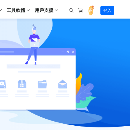
工具軟體
用戶支援
登入
螢幕錄影
ws
ns
Backup
支援中心
Partition Master Free
Todo PCTrans
iPhone Data Transfer
Todo Backup Free
Free
Free
RecExperts Wind
Windows
Mac
IOS
電腦
電腦
具
資料
份還原方案
指南/激活碼/連絡方式
RecExperts
Partition Master Pro
Todo PCTrans
iPhone Data Transfer
Todo Backup Home
Pro
Pro
RecExperts Mac
Data Recovery Free
Data Recovery Free
Data Recovery Free
影片修復
Video Downloade
錄影片/音樂/網路攝影機畫面
Backup Enterprise
下載中心
Partition Master Enterprise
Todo Backup Mac
Data Recovery Pro
Data Recovery Pro
Data Recovery Pro
照片修復
Video Downloade
 資料
和伺服器備份解決方案
下載並安裝軟體
ScreenShot
Partition Master 版本對比
Data Recovery Technician
Data Recovery Technician
檔案修復
擷取電腦螢幕畫面
Android
線上
Chat 支援
程式
熱門教學
連絡技術人員
線上工具
Data Recovery Free
(線上) Video Down
al Management
(線上) Screen Recorder
理並遠端遙控備份
免費線上錄影
SD 卡救援
售前咨詢
Data Recovery Pro
(線上) 影片修復
傳輸軟體
咨詢銷售服務人員
USB 救援
影片與音訊工具
m Deploy
Data Recovery App
(線上) 照片修復
indows 部署
SSD 外接硬碟救援
遠程協助服務
Video Editor
(線上) 檔案修復
o Go 製作工具
一對一遠程協助，解決問題速度
專業影片剪輯軟體
資源回收桶救援