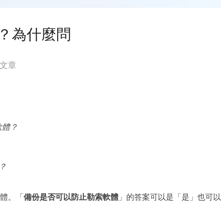
更多資料救援軟體
Exchange Recovery
？為什麼問
EDB 資料還原 & 修復
Email Recovery
文章
Outlook 電子郵件還原
MS SQL Recovery
MS SQL 資料庫還原
索軟體？
體？
體。「
備份是否可以防止勒索軟體
」的答案可以是「是」也可以