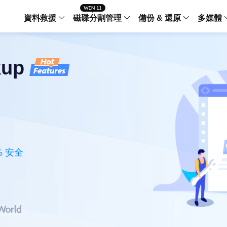
資料救援
磁碟分割管理
備份 & 還原
多媒體
傳輸軟體
Data Recovery Wizard
Partition Master Windo
Todo PCTra
Todo 
kup
Windows 資料救援
Windows 磁碟分割管理工
電腦之間傳輸
個人備
檔案管理
Data Recovery Wizard for Mac
Partition Master Mac
MobiMover
Todo 
Mac 資料救援
Mac 磁碟分割管理工具
傳輸 IPhone
工作站
iPhone 工具軟體
中央控管
更多產品軟體
MobiSaver (IOS & Android)
Disk Copy
AppMove
手機資料救援
磁碟克隆工具
電腦之間轉移
Centr
% 安全
集中管
Partition Recovery
ChatTrans
還原丢失的磁區
WhatsApp 
Syste
智能 W
Fixo
OS2Go
AI-Powered
Windows T
修復影片、照片和檔案
