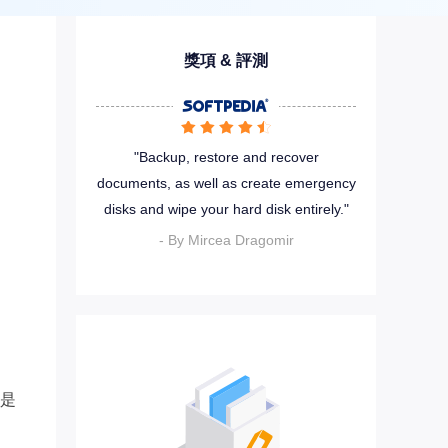
推薦朋友
Video Downloader
邀請好友，賺取獎勵
下載線上影片/音樂
獎項 & 評測
EaseUS VoiceWave
即時變聲






EaseUS VideoKit
"Backup, restore and recover
多功能影片工具
documents, as well as create emergency
disks and wipe your hard disk entirely."
AI 工具
- By Mircea Dragomir
(線上) Vocal Remover
線上刪除人聲
MakeMyAudio
錄音和轉檔
是