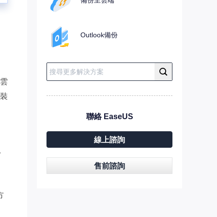
Outlook備份
雲
裝
聯絡 EaseUS
，
線上諮詢
份
售前諮詢
方