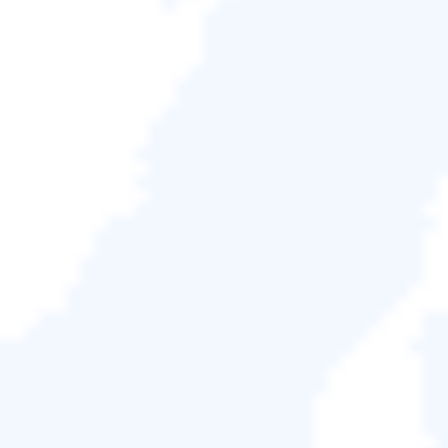
一鍵克隆、升級或傳輸您的系統。
免費試用
支援 Windows 11/10/8.1/8/7/Vista/XP
100% 安全



