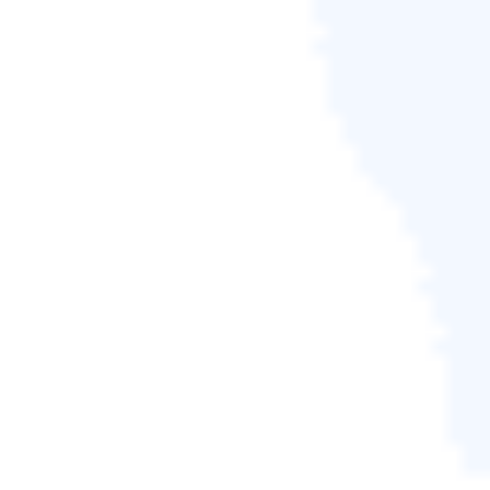
現在您可以從新的 SSD 硬碟重新啟動電腦，而無需重
新安裝任何程式或系統。 現在，您將在基於 SSD 的
Windows 10 中以更快的執行速度獲得更高的電腦效
能。
免費試用
支援 Windows 11/10/8.1/8/7/Vista/XP
這篇文章對您有幫助嗎？