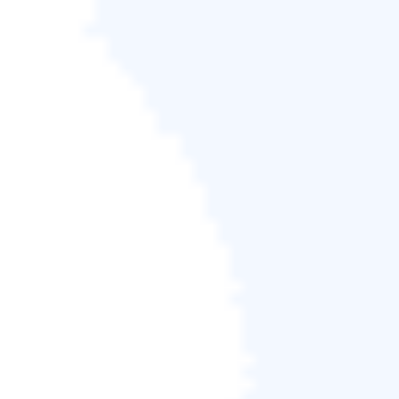
*系統克隆會清除所有資料，不支援克隆MBR磁碟到
GPT或GPT磁碟克隆到MBR。請確保原始磁碟和目標
磁碟的磁碟分割樣式一致。
步驟3.
如果目標磁碟為SSD，請在「進階選項」中勾
選「最佳化固態硬碟」。