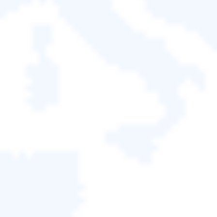
EaseUS Todo Backup提供的HDD/
SSD複製SSD
功能
特別好用。
磁碟/分割區克隆：手動選擇要克隆的磁碟並創建分
割區/磁碟的備份。
系統克隆：將自動選擇當前系統分區和啟動分區並
轉移到另一個HDD或SSD。為保證克隆後的系統磁
碟能正常啟動，建議使用系統克隆來轉移Windows
系統。
如何修復目標磁碟未配置空間不足的問題
如果目標磁碟上有分割區和檔案，請刪除該分割區以
留出足夠的未分配空間用於加載和保存所有系統和啟
動分區檔案。未分配空間應大於系統分區和啟動分區
的加總。如果你已經在目標磁碟上留下了足夠的未分
配空間，記得把它移到所有分割區的前面，以確保電
腦可以從新磁碟順利啟動。