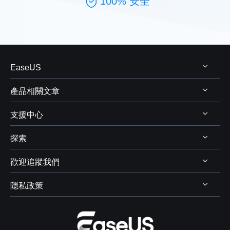
100% 安全
EaseUS
產品相關文章
關於 EaseUS
支援中心
評測&獎項
Windows 資料救援
代理商
探索
Mac 資料救援
支援中心
代理商登入
電腦磁碟管理
歡迎追蹤我們
下載中心
線上商店
商業聯盟
電腦備份與還原
Chat 支援
隱私政策
資料及硬碟救援服務



學生優惠
電腦螢幕錄製
售前咨詢
遠端協助服務
我的帳戶
解除安裝
IPhone 資料傳輸
聯絡 EaseUS
軟體 OEM 方案服務