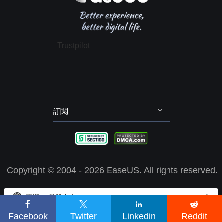
推薦朋友
退款政策
電腦技巧
隱私政策
授權協議
Trustpilot
政策 & 條款
訂閱
Copyright ©
2004 - 2026
EaseUS. All rights reserved.


臺灣 （繁體中文）




EaseUS 使用 cookie 來確保您在我們的網站上獲得最佳體驗。
了解
Facebook
Twitter
Linkedin
Reddit
更多
我知道了