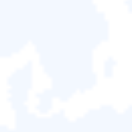
如何在不重安裝系統的情況下將
Windows 10轉移SSD（硬碟對拷）
Agnes
於2026/06/18 更新
備份還原
|
相關文章
「嗨，有人知道如何將Windows 10轉移SSD嗎？我上
週一買了一個新的SSD，現在正在嘗試將Windows 10
拷到SSD，希望Windows運行速度提升並最佳化電腦
效能。我可以將Windows 10系統一次性搬到帶有系統
和啟動分區的SSD而無需重新安裝嗎？我不知道該怎
麼做，有人能幫幫我嗎？」
需要將Windows 10轉移到更大或更新的SSD硬碟，提
升電腦運行速度嗎？您是否正在嘗試通過硬碟對拷而
非重新安裝或移動任何帶有檔案的磁區來最佳化您的
Windows 10系統並更改系統磁碟？
在這裡，我們將為您提供一種簡單有效的方法，就是
使用
EaseUS Todo Backup
將Windows 10 系統拷到新