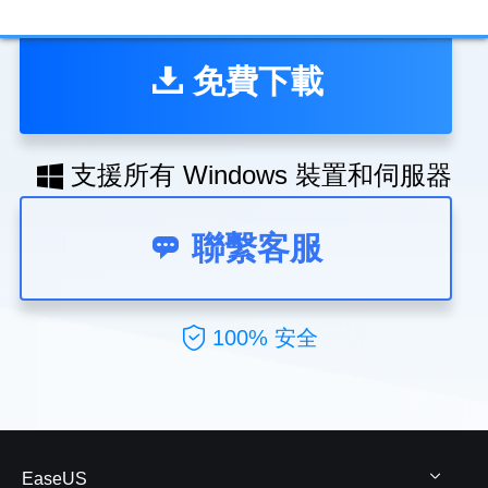
免費下載
支援所有 Windows 裝置和伺服器

聯繫客服

100% 安全
EaseUS