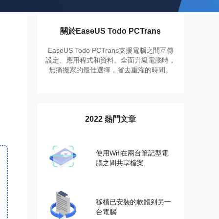
推薦朋友
Video Downloader
邀請好友，賺取獎勵
下載線上影片/音樂
關於EaseUS Todo PCTrans
EaseUS VoiceWave
即時變聲
EaseUS Todo PCTrans支援電腦之間互傳
設定、應用程式和資料。全面升級電腦時，
無痛搬家的最佳選擇，省去重灌的時間。
EaseUS VideoKit
多功能影片工具
AI 工具
2022 熱門文章
(線上) Vocal Remover
線上刪除人聲
使用Wifi在兩台筆記型電
MakeMyAudio
腦之間共享檔案
錄音和轉檔
移植已安裝的軟體到另一
台電腦