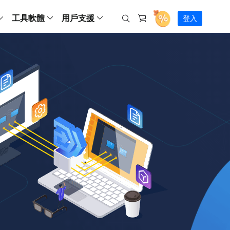
工具軟體
用戶支援
登入
螢幕錄影
ws
ns
Backup
支援中心
Partition Master Free
Todo PCTrans
iPhone Data Transfer
Todo Backup Free
Free
Free
RecExperts Wind
Windows
Mac
IOS
電腦
電腦
具
資料
份還原方案
指南/激活碼/連絡方式
RecExperts
Partition Master Pro
Todo PCTrans
iPhone Data Transfer
Todo Backup Home
Pro
Pro
RecExperts Mac
Data Recovery Free
Data Recovery Free
Data Recovery Free
影片修復
Video Downloade
錄影片/音樂/網路攝影機畫面
Backup Enterprise
下載中心
Partition Master Enterprise
Todo Backup Mac
Data Recovery Pro
Data Recovery Pro
Data Recovery Pro
照片修復
Video Downloade
 資料
和伺服器備份解決方案
下載並安裝軟體
ScreenShot
Partition Master 版本對比
Data Recovery Technician
Data Recovery Technician
檔案修復
擷取電腦螢幕畫面
Android
線上
Chat 支援
程式
熱門教學
連絡技術人員
線上工具
Data Recovery Free
(線上) Video Down
al Management
(線上) Screen Recorder
理並遠端遙控備份
免費線上錄影
SD 卡救援
售前咨詢
Data Recovery Pro
(線上) 影片修復
傳輸軟體
咨詢銷售服務人員
USB 救援
影片與音訊工具
m Deploy
Data Recovery App
(線上) 照片修復
indows 部署
SSD 外接硬碟救援
遠程協助服務
Video Editor
(線上) 檔案修復
o Go 製作工具
一對一遠程協助，解決問題速度
專業影片剪輯軟體
資源回收桶救援