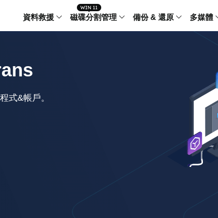
資料救援
磁碟分割管理
備份 & 還原
多媒體
傳輸軟體
Data Recovery Wizard
Partition Master Windo
Todo PCTra
Todo 
rans
Windows 資料救援
Windows 磁碟分割管理工
電腦之間傳輸
個人備
檔案管理
Data Recovery Wizard for Mac
Partition Master Mac
MobiMover
Todo 
程式&帳戶。
Mac 資料救援
Mac 磁碟分割管理工具
傳輸 IPhone
工作站
iPhone 工具軟體
中央控管
更多產品軟體
MobiSaver (IOS & Android)
Disk Copy
AppMove
手機資料救援
磁碟克隆工具
電腦之間轉移
Centr
集中管
Partition Recovery
ChatTrans
還原丢失的磁區
WhatsApp 
Syste
智能 W
Fixo
OS2Go
AI-Powered
Windows T
修復影片、照片和檔案