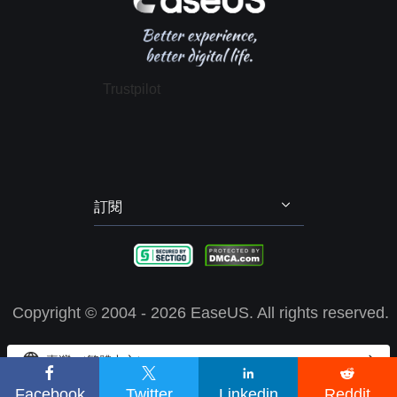
軟體 OEM 方案服務
推薦朋友
退款政策
電腦技巧
隱私政策
授權協議
Trustpilot
政策 & 條款
訂閱
Copyright ©
2004 - 2026
EaseUS. All rights reserved.


臺灣 （繁體中文）




EaseUS 使用 cookie 來確保您在我們的網站上獲得最佳體驗。
了解
Facebook
Twitter
Linkedin
Reddit