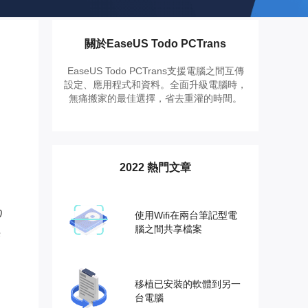
推薦朋友
Video Downloader
邀請好友，賺取獎勵
下載線上影片/音樂
關於EaseUS Todo PCTrans
EaseUS VoiceWave
即時變聲
EaseUS Todo PCTrans支援電腦之間互傳
設定、應用程式和資料。全面升級電腦時，
無痛搬家的最佳選擇，省去重灌的時間。
EaseUS VideoKit
多功能影片工具
AI 工具
2022 熱門文章
(線上) Vocal Remover
線上刪除人聲
0
使用Wifi在兩台筆記型電
MakeMyAudio
腦之間共享檔案
錄音和轉檔
移植已安裝的軟體到另一
台電腦