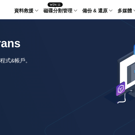
資料救援
磁碟分割管理
備份 & 還原
多媒體
傳輸軟體
Data Recovery Wizard
Partition Master Windo
Todo PCTra
Todo 
rans
Windows 資料救援
Windows 磁碟分割管理工
電腦之間傳輸
個人備
檔案管理
Data Recovery Wizard for Mac
Partition Master Mac
MobiMover
Todo 
程式&帳戶。
Mac 資料救援
Mac 磁碟分割管理工具
傳輸 IPhone
工作站
iPhone 工具軟體
中央控管
更多產品軟體
MobiSaver (IOS & Android)
Disk Copy
AppMove
手機資料救援
磁碟克隆工具
電腦之間轉移
Centr
集中管
Partition Recovery
ChatTrans
還原丢失的磁區
WhatsApp 
Syste
智能 W
Fixo
OS2Go
AI-Powered
Windows T
修復影片、照片和檔案