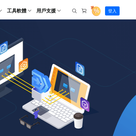
工具軟體
用戶支援
登入
螢幕錄影
ws
ns
Backup
支援中心
Partition Master Free
Todo PCTrans
iPhone Data Transfer
Todo Backup Free
Free
Free
RecExperts Wind
Windows
Mac
IOS
電腦
電腦
具
資料
份還原方案
指南/激活碼/連絡方式
RecExperts
Partition Master Pro
Todo PCTrans
iPhone Data Transfer
Todo Backup Home
Pro
Pro
RecExperts Mac
Data Recovery Free
Data Recovery Free
Data Recovery Free
影片修復
Video Downloade
錄影片/音樂/網路攝影機畫面
Backup Enterprise
下載中心
Partition Master Enterprise
Todo Backup Mac
Data Recovery Pro
Data Recovery Pro
Data Recovery Pro
照片修復
Video Downloade
 資料
和伺服器備份解決方案
下載並安裝軟體
ScreenShot
Partition Master 版本對比
Data Recovery Technician
Data Recovery Technician
檔案修復
擷取電腦螢幕畫面
Android
線上
Chat 支援
程式
熱門教學
連絡技術人員
線上工具
Data Recovery Free
(線上) Video Down
al Management
(線上) Screen Recorder
理並遠端遙控備份
免費線上錄影
SD 卡救援
售前咨詢
Data Recovery Pro
(線上) 影片修復
傳輸軟體
咨詢銷售服務人員
USB 救援
影片與音訊工具
m Deploy
Data Recovery App
(線上) 照片修復
indows 部署
SSD 外接硬碟救援
遠程協助服務
Video Editor
(線上) 檔案修復
o Go 製作工具
一對一遠程協助，解決問題速度
專業影片剪輯軟體
資源回收桶救援