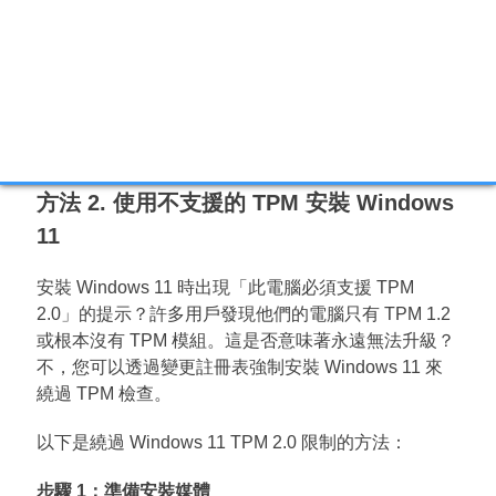
步驟5.
在USB上成功下載Windows 11的iso映像檔
後，按照安裝精靈的步驟從可開機USB開始安裝
Windows 11。
方法 2. 使用不支援的 TPM 安裝 Windows
11
安裝 Windows 11 時出現「此電腦必須支援 TPM
2.0」的提示？許多用戶發現他們的電腦只有 TPM 1.2
或根本沒有 TPM 模組。這是否意味著永遠無法升級？
不，您可以透過變更註冊表強制安裝 Windows 11 來
繞過 TPM 檢查。
以下是繞過 Windows 11 TPM 2.0 限制的方法：
步驟 1：準備安裝媒體