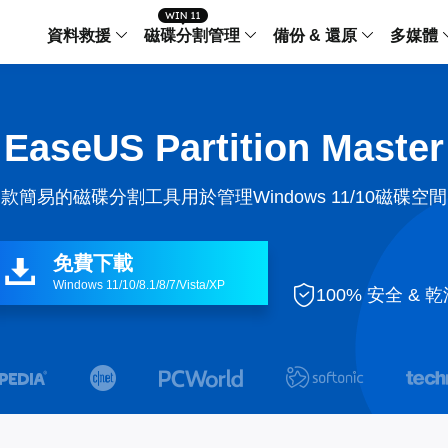
資料救援
磁碟分割管理
備份 & 還原
多媒體
傳輸軟體
Data Recovery Wizard
Partition Master Windo
Todo PCTra
Todo 
EaseUS Partition Master
Windows 資料救援
Windows 磁碟分割管理工
電腦之間傳輸
個人備
檔案管理
Data Recovery Wizard for Mac
Partition Master Mac
MobiMover
Todo 
款簡易的磁碟分割工具用於管理Windows 11/10磁碟空
Mac 資料救援
Mac 磁碟分割管理工具
傳輸 IPhone
工作站
iPhone 工具軟體
中央控管
更多產品軟體
MobiSaver (IOS & Android)
Disk Copy
AppMove
免費下載

手機資料救援
磁碟克隆工具
電腦之間轉移
Windows 11/10/8.1/8/7/Vista/XP
Centr

100% 安全 & 
集中管
Partition Recovery
ChatTrans
還原丢失的磁區
WhatsApp 
Syste


智能 W


Fixo
OS2Go
AI-Powered
Windows T
修復影片、照片和檔案