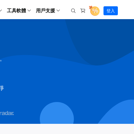
工具軟體
用戶支援
登入
螢幕錄影
ws
ns
Backup
支援中心
Partition Master Free
Todo PCTrans
iPhone Data Transfer
Todo Backup Free
Free
Free
RecExperts Wind
Windows
Mac
IOS
電腦
電腦
具
資料
份還原方案
指南/激活碼/連絡方式
RecExperts
Partition Master Pro
Todo PCTrans
iPhone Data Transfer
Todo Backup Home
Pro
Pro
RecExperts Mac
Data Recovery Free
Data Recovery Free
Data Recovery Free
影片修復
Video Downloade
錄影片/音樂/網路攝影機畫面
Backup Enterprise
下載中心
Partition Master Enterprise
Todo Backup Mac
Data Recovery Pro
Data Recovery Pro
Data Recovery Pro
照片修復
Video Downloade
間。
 資料
和伺服器備份解決方案
下載並安裝軟體
ScreenShot
Partition Master 版本對比
Data Recovery Technician
Data Recovery Technician
檔案修復
擷取電腦螢幕畫面
Android
線上
Chat 支援
程式
熱門教學
連絡技術人員
線上工具
Data Recovery Free
(線上) Video Down
al Management
(線上) Screen Recorder
乾淨
理並遠端遙控備份
免費線上錄影
SD 卡救援
售前咨詢
Data Recovery Pro
(線上) 影片修復
傳輸軟體
咨詢銷售服務人員
USB 救援
影片與音訊工具
m Deploy
Data Recovery App
(線上) 照片修復
indows 部署

SSD 外接硬碟救援
遠程協助服務
Video Editor
(線上) 檔案修復
o Go 製作工具
一對一遠程協助，解決問題速度
專業影片剪輯軟體
資源回收桶救援