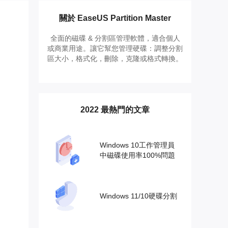
推薦朋友
Video Downloader
邀請好友，賺取獎勵
下載線上影片/音樂
關於 EaseUS Partition Master
全面的磁碟 & 分割區管理軟體，適合個人
EaseUS VoiceWave
或商業用途。讓它幫您管理硬碟：調整分割
即時變聲
區大小，格式化，刪除，克隆或格式轉換。
EaseUS VideoKit
多功能影片工具
2022 最熱門的文章
AI 工具
(線上) Vocal Remover
線上刪除人聲
Windows 10工作管理員
中磁碟使用率100%問題
MakeMyAudio
錄音和轉檔
Windows 11/10硬碟分割