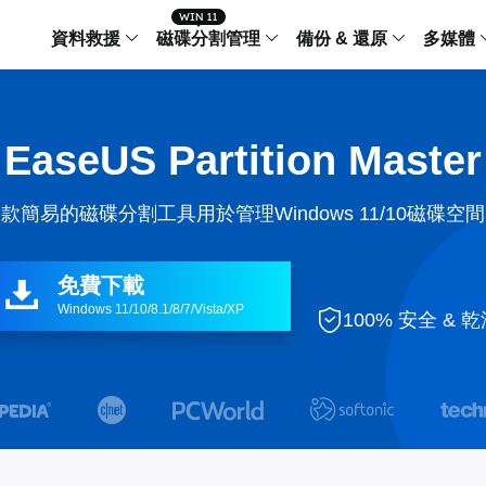
資料救援
磁碟分割管理
備份 & 還原
多媒體
傳輸軟體
Data Recovery Wizard
Partition Master Windo
Todo PCTra
Todo 
EaseUS Partition Master
Windows 資料救援
Windows 磁碟分割管理工
電腦之間傳輸
個人備
檔案管理
Data Recovery Wizard for Mac
Partition Master Mac
MobiMover
Todo 
款簡易的磁碟分割工具用於管理Windows 11/10磁碟空
Mac 資料救援
Mac 磁碟分割管理工具
傳輸 IPhone
工作站
iPhone 工具軟體
中央控管
更多產品軟體
MobiSaver (IOS & Android)
Disk Copy
AppMove
免費下載

手機資料救援
磁碟克隆工具
電腦之間轉移
Windows 11/10/8.1/8/7/Vista/XP
Centr

100% 安全 & 
集中管
Partition Recovery
ChatTrans
還原丢失的磁區
WhatsApp 
Syste


智能 W


Fixo
OS2Go
AI-Powered
Windows T
修復影片、照片和檔案