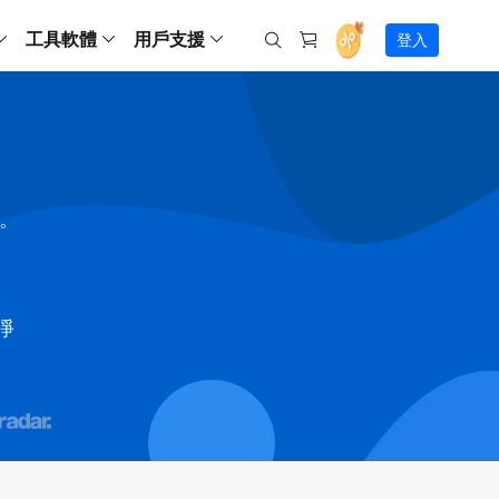
工具軟體
用戶支援
登入
螢幕錄影
ws
ns
Backup
支援中心
Partition Master Free
Todo PCTrans
iPhone Data Transfer
Todo Backup Free
Free
Free
RecExperts Wind
Windows
Mac
IOS
電腦
電腦
具
資料
份還原方案
指南/激活碼/連絡方式
RecExperts
Partition Master Pro
Todo PCTrans
iPhone Data Transfer
Todo Backup Home
Pro
Pro
RecExperts Mac
Data Recovery Free
Data Recovery Free
Data Recovery Free
影片修復
Video Downloade
錄影片/音樂/網路攝影機畫面
Backup Enterprise
下載中心
Partition Master Enterprise
Todo Backup Mac
Data Recovery Pro
Data Recovery Pro
Data Recovery Pro
照片修復
Video Downloade
間。
 資料
和伺服器備份解決方案
下載並安裝軟體
ScreenShot
Partition Master 版本對比
Data Recovery Technician
Data Recovery Technician
檔案修復
擷取電腦螢幕畫面
Android
線上
Chat 支援
程式
熱門教學
連絡技術人員
線上工具
Data Recovery Free
(線上) Video Down
al Management
(線上) Screen Recorder
乾淨
理並遠端遙控備份
免費線上錄影
SD 卡救援
售前咨詢
Data Recovery Pro
(線上) 影片修復
傳輸軟體
咨詢銷售服務人員
USB 救援
影片與音訊工具
m Deploy
Data Recovery App
(線上) 照片修復
indows 部署

SSD 外接硬碟救援
遠程協助服務
Video Editor
(線上) 檔案修復
o Go 製作工具
一對一遠程協助，解決問題速度
專業影片剪輯軟體
資源回收桶救援