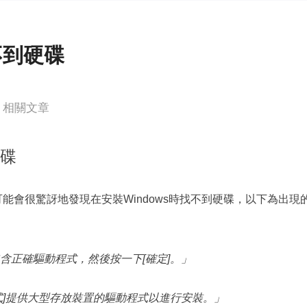
更多資料救援軟體
Exchange Recovery
EDB 資料還原 & 修復
不到硬碟
Email Recovery
Outlook 電子郵件還原
相關文章
MS SQL Recovery
MS SQL 資料庫還原
硬碟
您可能會很驚訝地發現在安裝Windows時找不到硬碟，以下為出現
含正確驅動程式，然後按一下[確定]。」
式]提供大型存放裝置的驅動程式以進行安裝。」