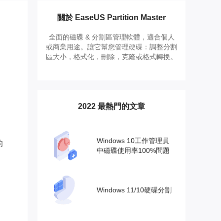
推薦朋友
Video Downloader
邀請好友，賺取獎勵
下載線上影片/音樂
關於 EaseUS Partition Master
全面的磁碟 & 分割區管理軟體，適合個人
EaseUS VoiceWave
或商業用途。讓它幫您管理硬碟：調整分割
即時變聲
區大小，格式化，刪除，克隆或格式轉換。
EaseUS VideoKit
多功能影片工具
2022 最熱門的文章
AI 工具
(線上) Vocal Remover
線上刪除人聲
Windows 10工作管理員
的
中磁碟使用率100%問題
MakeMyAudio
錄音和轉檔
Windows 11/10硬碟分割