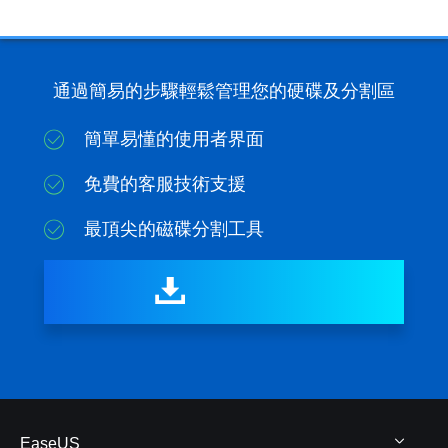
EaseUS Partition Master
通過簡易的步驟輕鬆管理您的硬碟及分割區
簡單易懂的使用者界面
免費的客服技術支援
最頂尖的磁碟分割工具

免費下載
Windows 11/10/8.1/8/7/Vista/XP
EaseUS