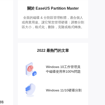
推薦朋友
Video Downloader
邀請好友，賺取獎勵
下載線上影片/音樂
關於 EaseUS Partition Master
全面的磁碟 & 分割區管理軟體，適合個人
EaseUS VoiceWave
或商業用途。讓它幫您管理硬碟：調整分割
即時變聲
區大小，格式化，刪除，克隆或格式轉換。
EaseUS VideoKit
多功能影片工具
2022 最熱門的文章
AI 工具
(線上) Vocal Remover
線上刪除人聲
Windows 10工作管理員
中磁碟使用率100%問題
MakeMyAudio
錄音和轉檔
Windows 11/10硬碟分割
轉