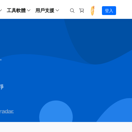
工具軟體
用戶支援
登入
螢幕錄影
ws
ns
Backup
支援中心
Partition Master Free
Todo PCTrans
iPhone Data Transfer
Todo Backup Free
Free
Free
RecExperts Wind
Windows
Mac
IOS
電腦
電腦
具
資料
份還原方案
指南/激活碼/連絡方式
RecExperts
Partition Master Pro
Todo PCTrans
iPhone Data Transfer
Todo Backup Home
Pro
Pro
RecExperts Mac
Data Recovery Free
Data Recovery Free
Data Recovery Free
影片修復
Video Downloade
錄影片/音樂/網路攝影機畫面
Backup Enterprise
下載中心
Partition Master Enterprise
Todo Backup Mac
Data Recovery Pro
Data Recovery Pro
Data Recovery Pro
照片修復
Video Downloade
間。
 資料
和伺服器備份解決方案
下載並安裝軟體
ScreenShot
Partition Master 版本對比
Data Recovery Technician
Data Recovery Technician
檔案修復
擷取電腦螢幕畫面
Android
線上
Chat 支援
程式
熱門教學
連絡技術人員
線上工具
Data Recovery Free
(線上) Video Down
al Management
(線上) Screen Recorder
乾淨
理並遠端遙控備份
免費線上錄影
SD 卡救援
售前咨詢
Data Recovery Pro
(線上) 影片修復
傳輸軟體
咨詢銷售服務人員
USB 救援
影片與音訊工具
m Deploy
Data Recovery App
(線上) 照片修復
indows 部署

SSD 外接硬碟救援
遠程協助服務
Video Editor
(線上) 檔案修復
o Go 製作工具
一對一遠程協助，解決問題速度
專業影片剪輯軟體
資源回收桶救援