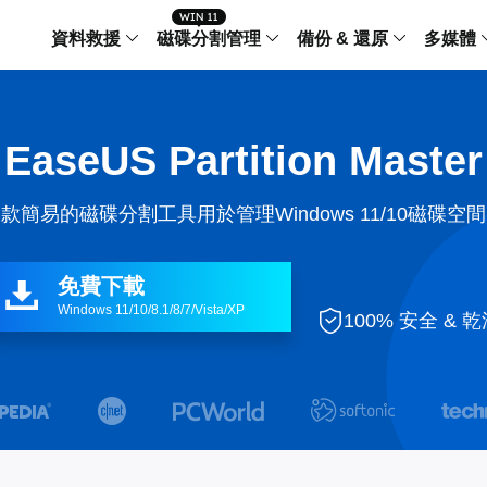
資料救援
磁碟分割管理
備份 & 還原
多媒體
傳輸軟體
Data Recovery Wizard
Partition Master Windo
Todo PCTra
Todo 
EaseUS Partition Master
Windows 資料救援
Windows 磁碟分割管理工
電腦之間傳輸
個人備
檔案管理
Data Recovery Wizard for Mac
Partition Master Mac
MobiMover
Todo 
款簡易的磁碟分割工具用於管理Windows 11/10磁碟空
Mac 資料救援
Mac 磁碟分割管理工具
傳輸 IPhone
工作站
iPhone 工具軟體
中央控管
更多產品軟體
MobiSaver (IOS & Android)
Disk Copy
AppMove
免費下載

手機資料救援
磁碟克隆工具
電腦之間轉移
Windows 11/10/8.1/8/7/Vista/XP
Centr

100% 安全 & 
集中管
Partition Recovery
ChatTrans
還原丢失的磁區
WhatsApp 
Syste


智能 W


Fixo
OS2Go
AI-Powered
Windows T
修復影片、照片和檔案