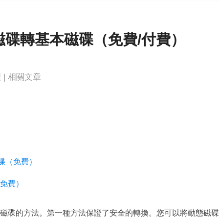
更多資料救援軟體
Exchange Recovery
EDB 資料還原 & 修復
磁碟轉基本磁碟（免費/付費）
Email Recovery
Outlook 電子郵件還原
理
|
相關文章
MS SQL Recovery
MS SQL 資料庫還原
磁碟（免費）
（免費）
磁碟的方法。第一種方法保證了安全的轉換。您可以將動態磁碟