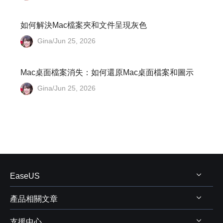
如何解決Mac檔案夾和文件呈現灰色
Gina/Jun 25, 2026
Mac桌面檔案消失：如何還原Mac桌面檔案和圖示
Gina/Jun 25, 2026
EaseUS
產品相關文章
關於 EaseUS
支援中心