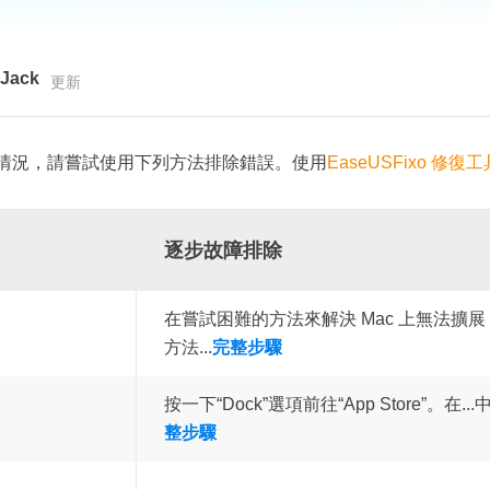
更多資料救援軟體
Exchange Recovery
EDB 資料還原 & 修復
Jack
更新
Email Recovery
Outlook 電子郵件還原
情況，請嘗試使用下列方法排除錯誤。使用
EaseUSFixo 修復工
MS SQL Recovery
MS SQL 資料庫還原
逐步故障排除
在嘗試困難的方法來解決 Mac 上無法擴展
方法...
完整步驟
按一下“Dock”選項前往“App Store”。在...中找
整步驟