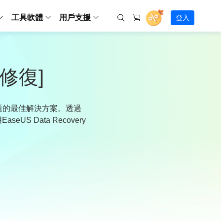
工具軟體
用戶支援
登入
螢幕錄影
ws
ns
Backup
支援中心
Partition Master Free
Todo PCTrans
iPhone Data Transfer
Todo Backup Free
Free
Free
RecExperts Wind
Windows
Mac
IOS
電腦
電腦
具
資料
份還原方案
指南/激活碼/連絡方式
已修復]
RecExperts
Partition Master Pro
Todo PCTrans
iPhone Data Transfer
Todo Backup Home
Pro
Pro
RecExperts Mac
Data Recovery Free
Data Recovery Free
Data Recovery Free
影片修復
Video Downloade
錄影片/音樂/網路攝影機畫面
Backup Enterprise
下載中心
Partition Master Enterprise
Todo Backup Mac
Data Recovery Pro
Data Recovery Pro
Data Recovery Pro
照片修復
Video Downloade
 資料
和伺服器備份解決方案
下載並安裝軟體
問題的最佳解決方案。透過
ScreenShot
Partition Master 版本對比
Data Recovery Technician
Data Recovery Technician
檔案修復
擷取電腦螢幕畫面
US Data Recovery
Android
線上
Chat 支援
程式
熱門教學
連絡技術人員
線上工具
Data Recovery Free
(線上) Video Down
al Management
(線上) Screen Recorder
理並遠端遙控備份
免費線上錄影
SD 卡救援
售前咨詢
Data Recovery Pro
(線上) 影片修復
傳輸軟體
咨詢銷售服務人員
USB 救援
影片與音訊工具
m Deploy
Data Recovery App
(線上) 照片修復
indows 部署
SSD 外接硬碟救援
遠程協助服務
Video Editor
(線上) 檔案修復
o Go 製作工具
一對一遠程協助，解決問題速度
專業影片剪輯軟體
資源回收桶救援