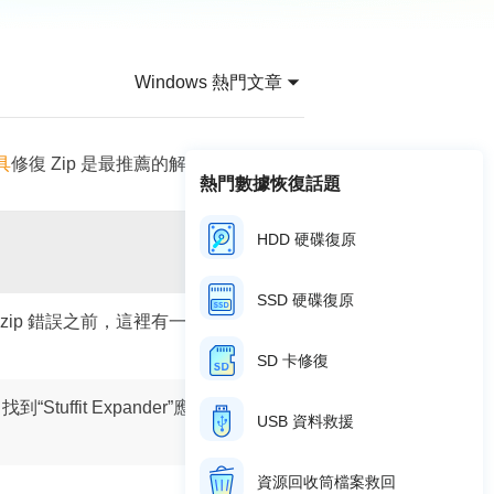
推薦朋友
Video Downloader
邀請好友，賺取獎勵
下載線上影片/音樂
Windows 熱門文章
EaseUS VoiceWave
即時變聲
具
修復 Zip 是最推薦的解決方案。
EaseUS VideoKit
熱門數據恢復話題
多功能影片工具
HDD 硬碟復原
AI 工具
(線上) Vocal Remover
SSD 硬碟復原
線上刪除人聲
 zip 錯誤之前，這裡有一個更簡單的
MakeMyAudio
SD 卡修復
錄音和轉檔
到“Stuffit Expander”應用程式
完
USB 資料救援
資源回收筒檔案救回