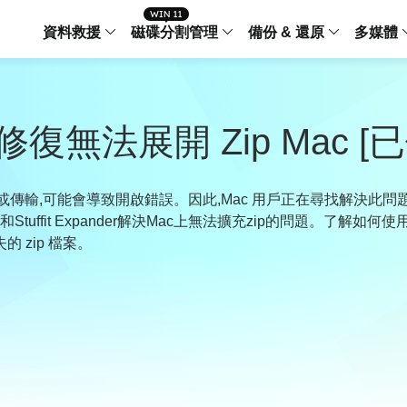
資料救援
磁碟分割管理
備份 & 還原
多媒體
傳輸軟體
Data Recovery Wizard
Partition Master Windo
Todo PCTra
Todo 
Windows 資料救援
Windows 磁碟分割管理工
電腦之間傳輸
個人備
復無法展開 Zip Mac [
檔案管理
Data Recovery Wizard for Mac
Partition Master Mac
MobiMover
Todo 
Mac 資料救援
Mac 磁碟分割管理工具
傳輸 IPhone
工作站
iPhone 工具軟體
載或傳輸,可能會導致開啟錯誤。因此,Mac 用戶正在尋找解決此
ffit Expander解決Mac上無法擴充zip的問題。了解如何使用Ease
中央控管
更多產品軟體
MobiSaver (IOS & Android)
Disk Copy
AppMove
失的 zip 檔案。
手機資料救援
磁碟克隆工具
電腦之間轉移
Centr
集中管
Partition Recovery
ChatTrans
還原丢失的磁區
WhatsApp 
Syste
智能 W
Fixo
OS2Go
AI-Powered
Windows T
修復影片、照片和檔案