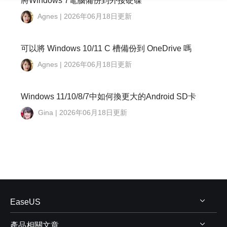
將Windows 7電腦備份到外接硬碟
Agnes | 2026年06月18日更新
可以將 Windows 10/11 C 槽備份到 OneDrive 嗎
Agnes | 2026年06月18日更新
Windows 11/10/8/7中如何換更大的Android SD卡
Gina | 2026年06月18日更新
EaseUS
產品相關文章