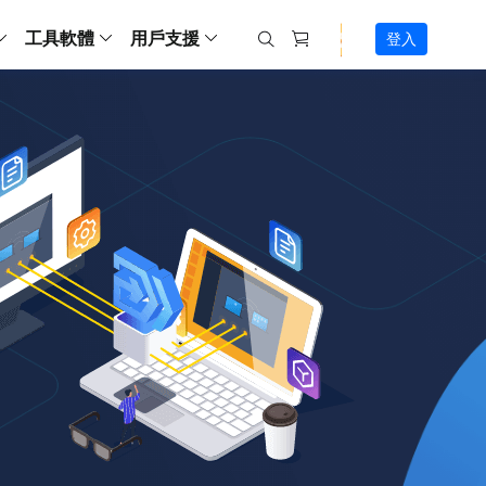
工具軟體
用戶支援
登入
螢幕錄影
ws
ns
Backup
支援中心
Partition Master Free
Todo PCTrans
iPhone Data Transfer
Todo Backup Free
Free
Free
RecExperts Wind
Windows
Mac
IOS
電腦
電腦
具
資料
份還原方案
指南/激活碼/連絡方式
RecExperts
Partition Master Pro
Todo PCTrans
iPhone Data Transfer
Todo Backup Home
Pro
Pro
RecExperts Mac
Data Recovery Free
Data Recovery Free
Data Recovery Free
影片修復
Video Downloade
錄影片/音樂/網路攝影機畫面
Backup Enterprise
下載中心
Partition Master Enterprise
Todo Backup Mac
Data Recovery Pro
Data Recovery Pro
Data Recovery Pro
照片修復
Video Downloade
 資料
和伺服器備份解決方案
下載並安裝軟體
ScreenShot
Partition Master 版本對比
Data Recovery Technician
Data Recovery Technician
檔案修復
擷取電腦螢幕畫面
Android
線上
Chat 支援
程式
熱門教學
連絡技術人員
線上工具
Data Recovery Free
(線上) Video Down
al Management
(線上) Screen Recorder
理並遠端遙控備份
免費線上錄影
SD 卡救援
售前咨詢
Data Recovery Pro
(線上) 影片修復
傳輸軟體
咨詢銷售服務人員
USB 救援
影片與音訊工具
m Deploy
Data Recovery App
(線上) 照片修復
indows 部署
SSD 外接硬碟救援
遠程協助服務
Video Editor
(線上) 檔案修復
o Go 製作工具
一對一遠程協助，解決問題速度
專業影片剪輯軟體
資源回收桶救援