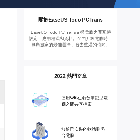
推薦朋友
Video Downloader
邀請好友，賺取獎勵
下載線上影片/音樂
關於EaseUS Todo PCTrans
EaseUS VoiceWave
即時變聲
EaseUS Todo PCTrans支援電腦之間互傳
設定、應用程式和資料。全面升級電腦時，
無痛搬家的最佳選擇，省去重灌的時間。
EaseUS VideoKit
多功能影片工具
AI 工具
2022 熱門文章
(線上) Vocal Remover
線上刪除人聲
使用Wifi在兩台筆記型電
MakeMyAudio
腦之間共享檔案
錄音和轉檔
移植已安裝的軟體到另一
台電腦