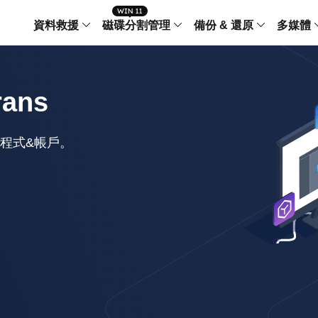
資料救援
磁碟分割管理
備份 & 還原
多媒體
傳輸軟體
Data Recovery Wizard
Partition Master Windo
Todo PCTra
Todo 
rans
Windows 資料救援
Windows 磁碟分割管理工
電腦之間傳輸
個人備
檔案管理
Data Recovery Wizard for Mac
Partition Master Mac
MobiMover
Todo 
程式&帳戶。
Mac 資料救援
Mac 磁碟分割管理工具
傳輸 IPhone
工作站
iPhone 工具軟體
中央控管
更多產品軟體
MobiSaver (IOS & Android)
Disk Copy
AppMove
手機資料救援
磁碟克隆工具
電腦之間轉移
Centr
集中管
Partition Recovery
ChatTrans
還原丢失的磁區
WhatsApp 
Syste
智能 W
Fixo
OS2Go
AI-Powered
Windows T
修復影片、照片和檔案