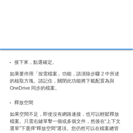
接下來，點選確定。
如果要停用「按需檔案」功能，請清除步驟 2 中所述
的核取方塊。請記住，關閉此功能將下載配置為與
OneDrive 同步的檔案。
釋放空間
如果空間不足，即使沒有網路連接，也可以輕鬆釋放
檔案。只需右鍵單擊一個或多個文件，然後在“上下文
選單”下選擇“釋放空間”選項。您仍然可以在檔案總管