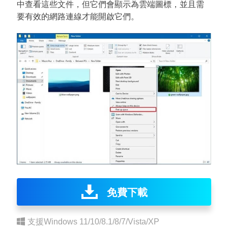
中查看這些文件，但它們會顯示為雲端圖標，並且需
要有效的網路連線才能開啟它們。
免費下載
支援Windows 11/10/8.1/8/7/Vista/XP