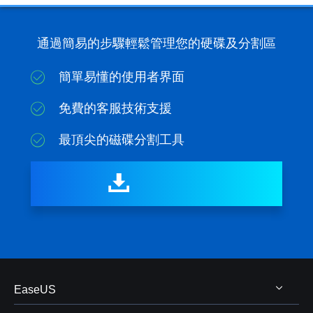
通過簡易的步驟輕鬆管理您的硬碟及分割區
簡單易懂的使用者界面
免費的客服技術支援
最頂尖的磁碟分割工具

免費下載
Windows 11/10/8.1/8/7/Vista/XP
EaseUS