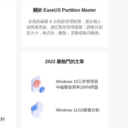
推薦朋友
Video Downloader
邀請好友，賺取獎勵
下載線上影片/音樂
關於 EaseUS Partition Master
全面的磁碟 & 分割區管理軟體，適合個人
EaseUS VoiceWave
或商業用途。讓它幫您管理硬碟：調整分割
即時變聲
區大小，格式化，刪除，克隆或格式轉換。
EaseUS VideoKit
多功能影片工具
2022 最熱門的文章
AI 工具
(線上) Vocal Remover
線上刪除人聲
Windows 10工作管理員
中磁碟使用率100%問題
MakeMyAudio
。
錄音和轉檔
Windows 11/10硬碟分割
資料