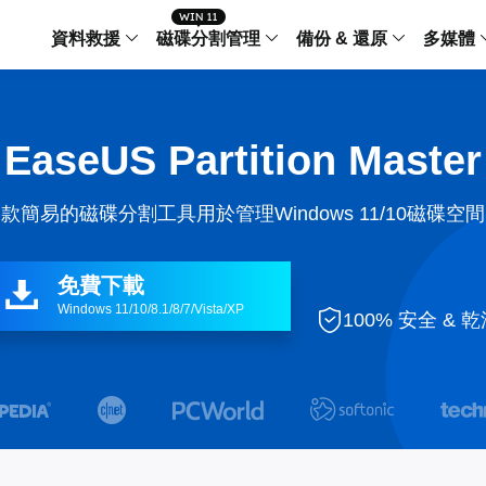
資料救援
磁碟分割管理
備份 & 還原
多媒體
傳輸軟體
Data Recovery Wizard
Partition Master Windo
Todo PCTra
Todo 
EaseUS Partition Master
Windows 資料救援
Windows 磁碟分割管理工
電腦之間傳輸
個人備
檔案管理
Data Recovery Wizard for Mac
Partition Master Mac
MobiMover
Todo 
款簡易的磁碟分割工具用於管理Windows 11/10磁碟空
Mac 資料救援
Mac 磁碟分割管理工具
傳輸 IPhone
工作站
iPhone 工具軟體
中央控管
更多產品軟體
MobiSaver (IOS & Android)
Disk Copy
AppMove
免費下載

手機資料救援
磁碟克隆工具
電腦之間轉移
Windows 11/10/8.1/8/7/Vista/XP
Centr

100% 安全 & 
集中管
Partition Recovery
ChatTrans
還原丢失的磁區
WhatsApp 
Syste


智能 W


Fixo
OS2Go
AI-Powered
Windows T
修復影片、照片和檔案