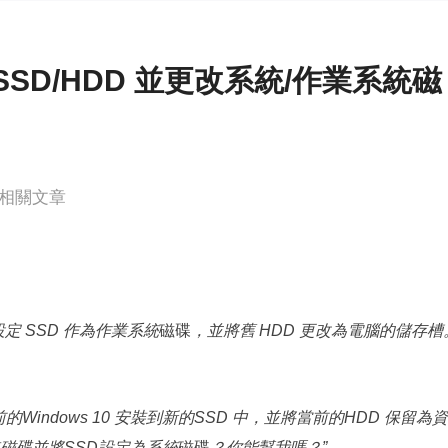
更多資料救援軟體
Exchange Recovery
EDB 資料還原 & 修復
設定 SSD/HDD 並更改系統/作業系統磁
Email Recovery
Outlook 電子郵件還原
MS SQL Recovery
相關文章
MS SQL 資料庫還原
 SSD 作為作業系統
磁碟
，並將舊 HDD 更改為電腦的儲存槽
的Windows 10 安裝到新的SSD 中，並將當前的HDD 保留為
磁碟並將SSD設定為系統
磁碟
？你能幫我嗎？”