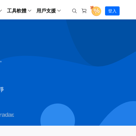
工具軟體
用戶支援
登入
螢幕錄影
ws
ns
Backup
支援中心
Partition Master Free
Todo PCTrans
iPhone Data Transfer
Todo Backup Free
Free
Free
RecExperts Wind
Windows
Mac
IOS
電腦
電腦
具
資料
份還原方案
指南/激活碼/連絡方式
RecExperts
Partition Master Pro
Todo PCTrans
iPhone Data Transfer
Todo Backup Home
Pro
Pro
RecExperts Mac
Data Recovery Free
Data Recovery Free
Data Recovery Free
影片修復
Video Downloade
錄影片/音樂/網路攝影機畫面
Backup Enterprise
下載中心
Partition Master Enterprise
Todo Backup Mac
Data Recovery Pro
Data Recovery Pro
Data Recovery Pro
照片修復
Video Downloade
間。
 資料
和伺服器備份解決方案
下載並安裝軟體
ScreenShot
Partition Master 版本對比
Data Recovery Technician
Data Recovery Technician
檔案修復
擷取電腦螢幕畫面
Android
線上
Chat 支援
程式
熱門教學
連絡技術人員
線上工具
Data Recovery Free
(線上) Video Down
al Management
(線上) Screen Recorder
乾淨
理並遠端遙控備份
免費線上錄影
SD 卡救援
售前咨詢
Data Recovery Pro
(線上) 影片修復
傳輸軟體
咨詢銷售服務人員
USB 救援
影片與音訊工具
m Deploy
Data Recovery App
(線上) 照片修復
indows 部署

SSD 外接硬碟救援
遠程協助服務
Video Editor
(線上) 檔案修復
o Go 製作工具
一對一遠程協助，解決問題速度
專業影片剪輯軟體
資源回收桶救援