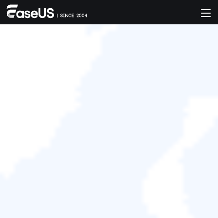
EaseUS Partition
Master
一款簡易的磁碟分割工具用於管理Windows 11/10磁
碟空間。

免費下載

100% 安全 & 乾淨
Windows 11/10/8.1/8/7/Vista/XP