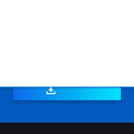
EaseUS Partition Master
通過簡易的步驟輕鬆管理您的硬碟及分割區
簡單易懂的使用者界面
免費的客服技術支援
最頂尖的磁碟分割工具

免費下載
Windows 11/10/8.1/8/7/Vista/XP