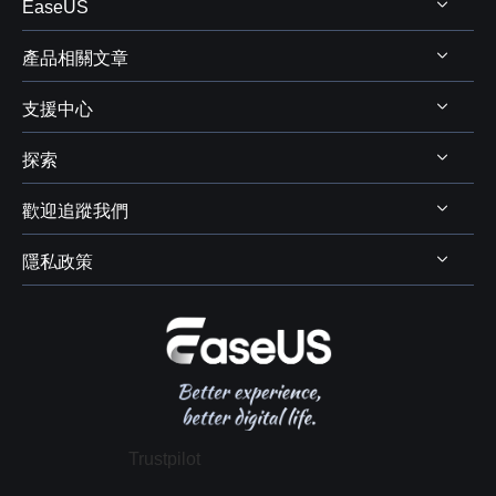
EaseUS
產品相關文章
關於 EaseUS
支援中心
評測&獎項
Windows 資料救援
代理商
探索
Mac 資料救援
支援中心
代理商登入
電腦磁碟管理
歡迎追蹤我們
下載中心
線上商店
商業聯盟
電腦備份與還原
Chat 支援
隱私政策
資料及硬碟救援服務



學生優惠
電腦螢幕錄製
售前咨詢
遠端協助服務
我的帳戶
解除安裝
IPhone 資料傳輸
聯絡 EaseUS
軟體 OEM 方案服務
推薦朋友
退款政策
電腦技巧
隱私政策
授權協議
Trustpilot
政策 & 條款