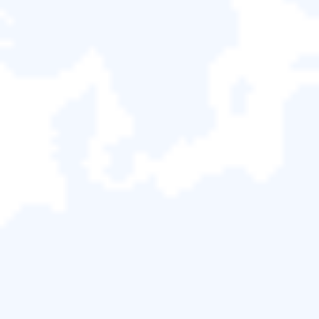





[2026修復] 如何啟用 EaseUS
Partition Master | 完整教學
Ken
於 2026/06/18 更新
磁碟分區管理
|
相關文章
在本文中，我們將向您展示如何啟用
EaseUS
Partition Master
。完整步驟在這裡，您可以完成啟用
過程。無論您下載的是哪個版本、試用版或免費版，
我們都會為您提供清晰的流程。
快速導航：