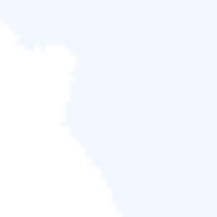
免費下載
Windows 11/10/8.1/8/7/Vista/XP
請參閱以下新功能：
1. 支持 NTFS 轉 FAT32
支援任意大小的磁碟轉換。
您可以在 MacOS 下讀寫 NTFS。我們已經解決了
Mac 下無法寫入 NTFS 的問題。
相容更多裝置，例如智慧插拔儲存裝置。
2. 支援智慧分割分割槽。
一鍵分割硬碟分割槽。無需額外步驟。
檢視有關 EaseUS Partition Master 啟用
的影片：