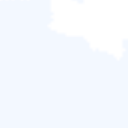
免費下載
Windows 11/10/8.1/8/7/Vista/XP
步驟 2.
找到並填寫產品金鑰。
然後在購買後收到的電子郵件中找到產品金鑰。在文
字框中填寫產品金鑰，如下圖所示。
步驟 3.
然後您將成功啟用完整版。
關於 EaseUS Partition Master 啟用破解和產品金鑰，
另請閱讀：
2022 EaseUS Partition Master 破解 +產品金鑰免費下載 [新]
啟用免費版本 | 如何免費啟用