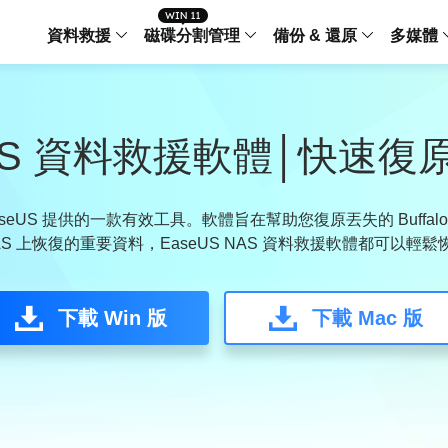
資料救援
磁碟分割管理
備份 & 還原
多媒體
傳輸軟體
Data Recovery Wizard
Partition Master Windo
Todo PCTra
Todo 
Windows 資料救援
Windows 磁碟分割管理工
電腦之間傳輸
個人備
o NAS 資料救援軟體│快速復原
檔案管理
Data Recovery Wizard for Mac
Partition Master Mac
MobiMover
Todo 
Mac 資料救援
Mac 磁碟分割管理工具
傳輸 IPhone
工作站
iPhone 工具軟體
aseUS 提供的一款有效工具。軟體旨在幫助您復原丟失的 Buffal
 NAS 上恢復的重要資料，EaseUS NAS 資料救援軟體都可以輕
中央控管
更多產品軟體
MobiSaver (IOS & Android)
Disk Copy
AppMove
手機資料救援
磁碟克隆工具
電腦之間轉移
Centr
集中管
下載 Win 版
下載 Mac 版
Partition Recovery
ChatTrans
還原丢失的磁區
WhatsApp 
Syste
智能 W
Fixo
OS2Go
AI-Powered
Windows T
修復影片、照片和檔案