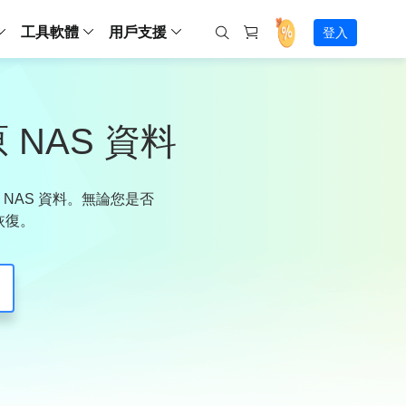
工具軟體
用戶支援
登入
螢幕錄影
ws
ns
Backup
支援中心
Partition Master Free
Todo PCTrans
iPhone Data Transfer
Todo Backup Free
Free
Free
RecExperts Wind
Windows
Mac
IOS
電腦
電腦
具
資料
份還原方案
指南/激活碼/連絡方式
 NAS 資料
RecExperts
Partition Master Pro
Todo PCTrans
iPhone Data Transfer
Todo Backup Home
Pro
Pro
RecExperts Mac
Data Recovery Free
Data Recovery Free
Data Recovery Free
影片修復
Video Downloade
錄影片/音樂/網路攝影機畫面
Backup Enterprise
下載中心
Partition Master Enterprise
Todo Backup Mac
Data Recovery Pro
Data Recovery Pro
Data Recovery Pro
照片修復
Video Downloade
 資料
和伺服器備份解決方案
下載並安裝軟體
o NAS 資料。無論您是否
ScreenShot
Partition Master 版本對比
Data Recovery Technician
Data Recovery Technician
檔案修復
擷取電腦螢幕畫面
鬆恢復。
Android
線上
Chat 支援
程式
熱門教學
連絡技術人員
線上工具
Data Recovery Free
(線上) Video Down
al Management
(線上) Screen Recorder
理並遠端遙控備份
免費線上錄影
SD 卡救援
售前咨詢
Data Recovery Pro
(線上) 影片修復
傳輸軟體
咨詢銷售服務人員
USB 救援
影片與音訊工具
m Deploy
Data Recovery App
(線上) 照片修復
indows 部署
SSD 外接硬碟救援
遠程協助服務
Video Editor
(線上) 檔案修復
o Go 製作工具
一對一遠程協助，解決問題速度
專業影片剪輯軟體
資源回收桶救援