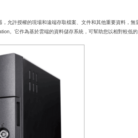
存伺服器，允許授權的現場和遠端存取檔案、文件和其他重要資料，無需直
和 TeraStation。它作為基於雲端的資料儲存系統，可幫助您以相