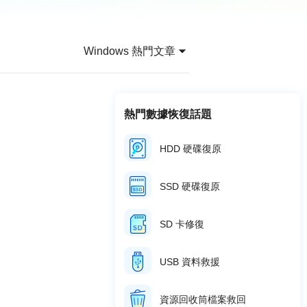
推薦朋友
Video Downloader
邀請好友，賺取獎勵
下載線上影片/音樂
Windows 熱門文章
EaseUS VoiceWave
即時變聲
EaseUS VideoKit
熱門數據恢復話題
多功能影片工具
HDD 硬碟復原
AI 工具
(線上) Vocal Remover
SSD 硬碟復原
線上刪除人聲
MakeMyAudio
SD 卡修復
錄音和轉檔
USB 資料救援
資源回收筒檔案救回