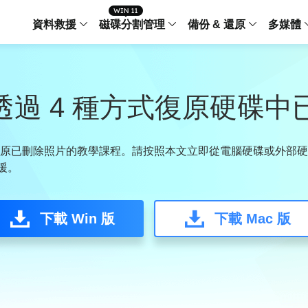
資料救援
磁碟分割管理
備份 & 還原
多媒體
傳輸軟體
Data Recovery Wizard
Partition Master Windo
Todo PCTra
Todo 
Windows 資料救援
Windows 磁碟分割管理工
電腦之間傳輸
個人備
何透過 4 種方式復原硬碟
檔案管理
Data Recovery Wizard for Mac
Partition Master Mac
MobiMover
Todo 
Mac 資料救援
Mac 磁碟分割管理工具
傳輸 IPhone
工作站
iPhone 工具軟體
原已刪除照片的教學課程。請按照本文立即從電腦硬碟或外部硬
支援。
中央控管
更多產品軟體
MobiSaver (IOS & Android)
Disk Copy
AppMove
手機資料救援
磁碟克隆工具
電腦之間轉移
Centr
集中管
下載 Win 版
下載 Mac 版
Partition Recovery
ChatTrans
還原丢失的磁區
WhatsApp 
Syste
智能 W
Fixo
OS2Go
AI-Powered
Windows T
修復影片、照片和檔案