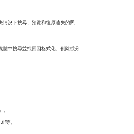
所有資料遺失情況下搜尋、預覽和復原遺失的照
多種儲存媒體中搜尋並找回因格式化、刪除或分
」。
if等。