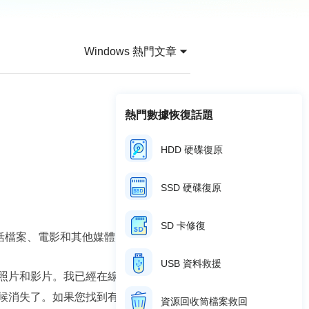
推薦朋友
Video Downloader
邀請好友，賺取獎勵
下載線上影片/音樂
Windows 熱門文章
EaseUS VoiceWave
即時變聲
EaseUS VideoKit
熱門數據恢復話題
多功能影片工具
HDD 硬碟復原
AI 工具
(線上) Vocal Remover
SSD 硬碟復原
線上刪除人聲
MakeMyAudio
SD 卡修復
括檔案、電影和其他媒體。
錄音和轉檔
USB 資料救援
照片和影片。我已經在線和離線檢查了
候消失了。如果您找到有關復原我的照
資源回收筒檔案救回