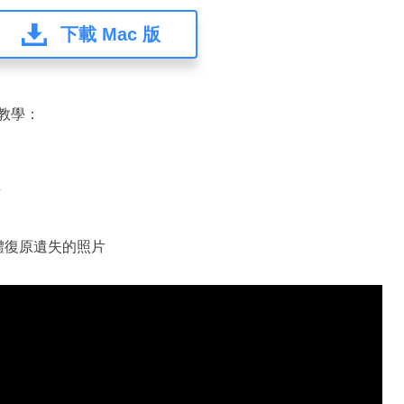
下載 Mac 版
教學：
片
援軟體復原遺失的照片