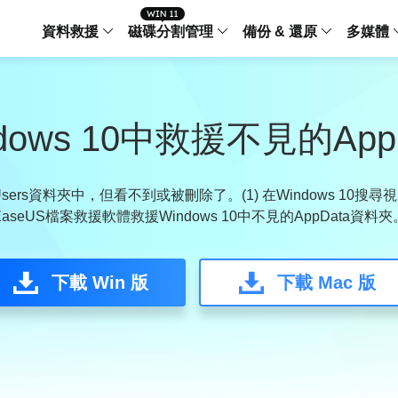
資料救援
磁碟分割管理
備份 & 還原
多媒體
傳輸軟體
Data Recovery Wizard
Partition Master Windo
Todo PCTra
Todo 
Windows 資料救援
Windows 磁碟分割管理工
電腦之間傳輸
個人備
dows 10中救援不見的App
檔案管理
Data Recovery Wizard for Mac
Partition Master Mac
MobiMover
Todo 
Mac 資料救援
Mac 磁碟分割管理工具
傳輸 IPhone
工作站
iPhone 工具軟體
Users資料夾中，但看不到或被刪除了。(1) 在Windows 10搜尋
aseUS檔案救援軟體救援Windows 10中不見的AppData資料夾
中央控管
更多產品軟體
MobiSaver (IOS & Android)
Disk Copy
AppMove
手機資料救援
磁碟克隆工具
電腦之間轉移
Centr
集中管
下載 Win 版
下載 Mac 版
Partition Recovery
ChatTrans
還原丢失的磁區
WhatsApp 
Syste
智能 W
Fixo
OS2Go
AI-Powered
Windows T
修復影片、照片和檔案