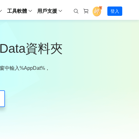
工具軟體
用戶支援
登入
螢幕錄影
ws
ns
Backup
支援中心
Partition Master Free
Todo PCTrans
iPhone Data Transfer
Todo Backup Free
Free
Free
RecExperts Wind
Windows
Mac
IOS
電腦
電腦
具
資料
份還原方案
指南/激活碼/連絡方式
Data資料夾
RecExperts
Partition Master Pro
Todo PCTrans
iPhone Data Transfer
Todo Backup Home
Pro
Pro
RecExperts Mac
Data Recovery Free
Data Recovery Free
Data Recovery Free
影片修復
Video Downloade
錄影片/音樂/網路攝影機畫面
Backup Enterprise
下載中心
Partition Master Enterprise
Todo Backup Mac
Data Recovery Pro
Data Recovery Pro
Data Recovery Pro
照片修復
Video Downloade
 資料
和伺服器備份解決方案
下載並安裝軟體
視窗中輸入%AppDat%，
ScreenShot
Partition Master 版本對比
Data Recovery Technician
Data Recovery Technician
檔案修復
擷取電腦螢幕畫面
。
Android
線上
Chat 支援
程式
熱門教學
連絡技術人員
線上工具
Data Recovery Free
(線上) Video Down
al Management
(線上) Screen Recorder
理並遠端遙控備份
免費線上錄影
SD 卡救援
售前咨詢
Data Recovery Pro
(線上) 影片修復
傳輸軟體
咨詢銷售服務人員
USB 救援
影片與音訊工具
m Deploy
Data Recovery App
(線上) 照片修復
indows 部署
SSD 外接硬碟救援
遠程協助服務
Video Editor
(線上) 檔案修復
o Go 製作工具
一對一遠程協助，解決問題速度
專業影片剪輯軟體
資源回收桶救援