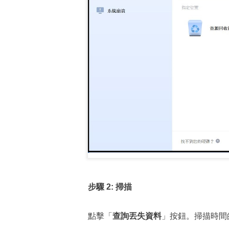
步驟
2:
掃描
點擊「
查詢丟失資料
」按鈕。掃描時間