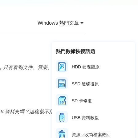
推薦朋友
Video Downloader
邀請好友，賺取獎勵
下載線上影片/音樂
Windows 熱門文章
EaseUS VoiceWave
即時變聲
EaseUS VideoKit
熱門數據恢復話題
多功能影片工具
HDD 硬碟復原
料夾時，只有看到文件、音樂、圖片、影片和
AI 工具
(線上) Vocal Remover
SSD 硬碟復原
線上刪除人聲
MakeMyAudio
SD 卡修復
錄音和轉檔
pData資料夾嗎？這樣就不用花時間重新下
USB 資料救援
資源回收筒檔案救回