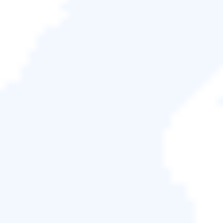
EXE 檔案等內容。
該資料夾位於硬碟上的
C:\\Windows\\
目錄中。雖然默
認情況下它隱藏，但您可以通過打開檔案總管並在"檢
視"選項卡中選擇"顯示隱藏的檔案、資料夾和硬碟"來
查看。雖然 System32 是 Windows 作業系統的重要組
成部分，但它可能會導致錯誤而臭名昭著。