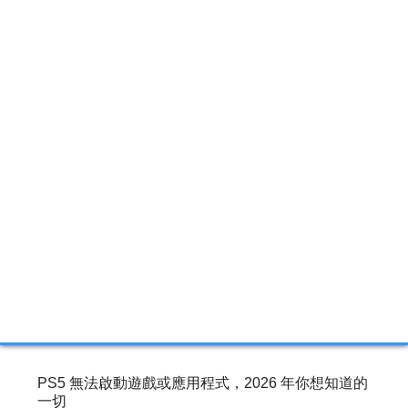
這篇文章對您有幫助嗎？
相關文章
修正 Windows 10/8/7 中無效分區表錯誤
Ken/2025-06-30
強制關閉 Mac 的 3 種方法
Harrison/2025-01-24
PS5 無法啟動遊戲或應用程式，2026 年你想知道的
一切