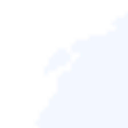
如果刪除 System32 資料夾會發生什麼
如何刪除 Windows System32 資料夾
如何復原已刪除的 Windows System32 資料夾
您是否曾在電腦上看到System32資料夾並想知道它是
什麼？有些人認為刪除這個資料夾會提高電腦的效
能。但真的是這樣嗎？在這篇文中，我們將回答這些
問題以及更多問題。我們還將指導您什麼時候可以安
全刪除 System32 資料夾，什麼時候不可以。因此，
無論您是 Windows 新手還是經驗豐富的用戶，請繼續
閱讀了解有關
System32 資料夾
的更多信息。
什麼是 System32 目錄/資料夾
System32 是您電腦上的一個資料夾，其中包含重要的
Windows 系統檔案。這些檔案對於作業系統的正常執
行至關重要，它們包括驅動程式、 DLL 檔案和