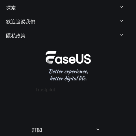
代理商
探索
Mac 資料救援
支援中心
代理商登入
電腦磁碟管理
歡迎追蹤我們
下載中心
線上商店
商業聯盟
電腦備份與還原
Chat 支援
隱私政策
資料及硬碟救援服務



學生優惠
電腦螢幕錄製
售前咨詢
遠端協助服務
我的帳戶
解除安裝
IPhone 資料傳輸
聯絡 EaseUS
軟體 OEM 方案服務
推薦朋友
退款政策
電腦技巧
隱私政策
授權協議
Trustpilot
政策 & 條款
訂閱