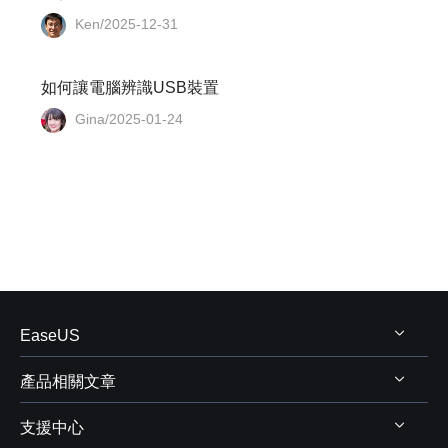
Ken/2025-12-31
如何讓電腦辨識USB裝置
Gina/2025-01-24
EaseUS
產品相關文章
關於 EaseUS
支援中心
評測&獎項
Windows 資料救援