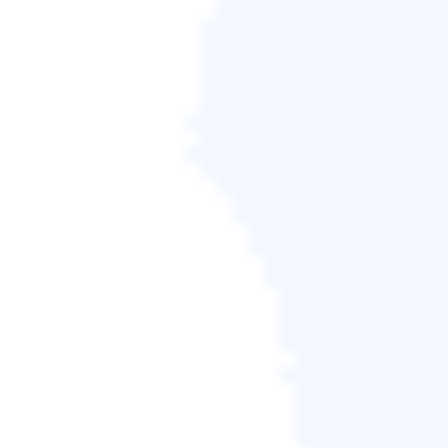
步驟 3.
選擇要預覽的檔案。點選「恢復」並設定儲存
位置或雲端硬碟來儲存恢復的資料。