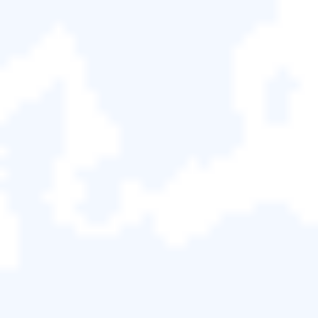
一個常見的錯誤是"DLL 地獄"，當 System32 中存在同
一個 DLL 檔案（動態鏈接庫）的多個版本時，就會發
生這種情況。這會導致衝突並使程式難以正確執行。
另一個 System32 錯誤稱為"
啟動修復循環
"。當
System32 嘗試加載一個不存在的檔案時會發生這種情
況，從而導致加載和重新加載的連續循環。
雖然 System32 錯誤可能讓人感到困擾，但通常可以
通過重新安裝受影響的檔案或執行系統檔案檢查器
(SFC) 掃描修復它們。
如果刪除 System32 資料夾會發生
什麼？
刪除 System32 資料夾不是一個好主意。即使您嘗試
刪除病毒，最終也可能弊大於利。如果刪除 System32