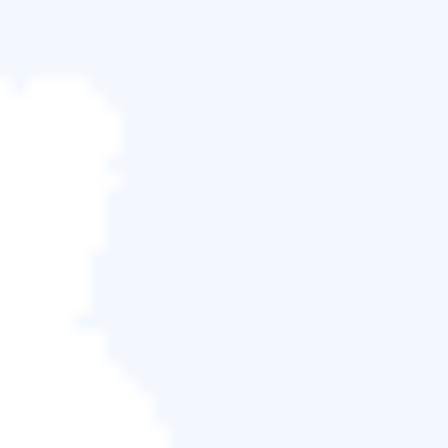
下載 Win 版
下載 Mac 版
步驟 1.
執行EaseUS資料救援軟體。選擇遺失檔案的
磁碟，然後按一下「搜尋遺失的資料」開始掃描。該
軟體可讓您從所有裝置復原遺失的資料，包括 HDD、
SSD、USB 儲存裝置、SD 卡、隨身碟、相機等。