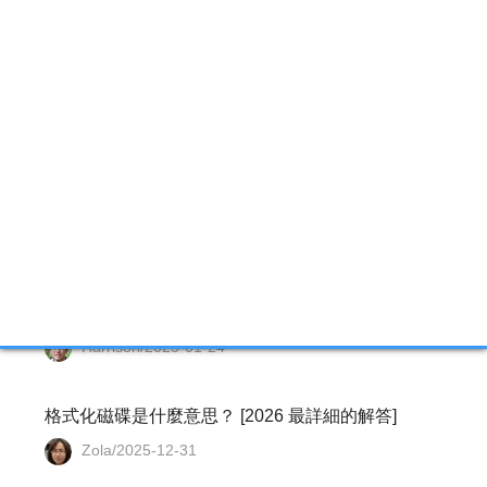
相關文章
解決：Windows 10更新卡住檢查更新
Gina/2025-03-24
Mac 上的系統偏好設定在哪裡？如何使用它？
Harrison/2025-01-24
格式化磁碟是什麼意思？ [2026 最詳細的解答]
Zola/2025-12-31