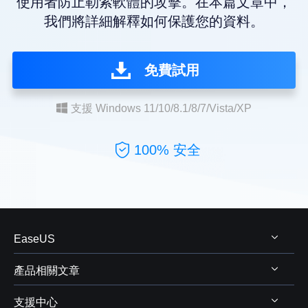
使用者防止勒索軟體的攻擊。在本篇文章中，
我們將詳細解釋如何保護您的資料。
免費試用
支援 Windows 11/10/8.1/8/7/Vista/XP
100% 安全
EaseUS
產品相關文章
關於 EaseUS
支援中心
評測&獎項