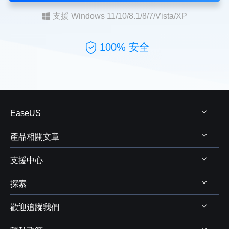
支援 Windows 11/10/8.1/8/7/Vista/XP
100% 安全
EaseUS
產品相關文章
關於 EaseUS
支援中心
評測&獎項
Windows 資料救援
代理商
探索
Mac 資料救援
支援中心
代理商登入
電腦磁碟管理
歡迎追蹤我們
下載中心
線上商店
商業聯盟
電腦備份與還原
Chat 支援