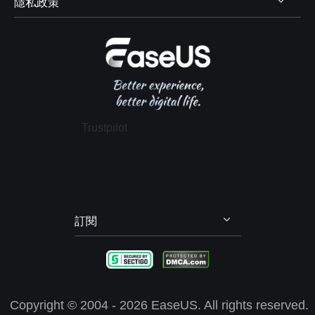
隱私政策
資料及硬碟救援服務



學生優惠
電腦螢幕錄製
售前咨詢
遠端協助服務
我的帳戶
解除安裝
IPhone 資料傳輸
聯絡 EaseUS
軟體 OEM 方案服務
推薦朋友
退款政策
電腦技巧
隱私政策
授權協議
Trustpilot
政策 & 條款
訂閱
Copyright ©
2004 - 2026
EaseUS. All rights reserved.