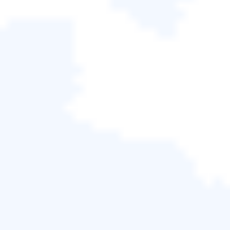
步驟 4.
完成後，單擊「創建」讓 Windows 格式化您
的 USB 硬碟並複制您需要的檔案。 此過程可能需要
很長時間，尤其是在備份系統文件時。