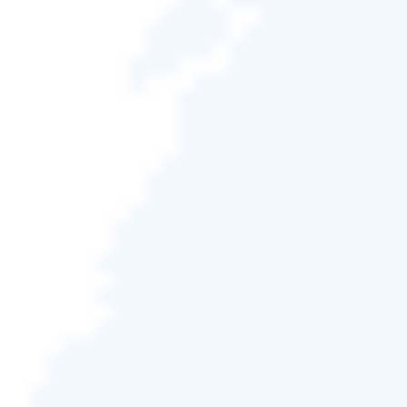
啟動磁碟與還原磁碟：它們一樣嗎？
Agnes
於2026/06/18 更新
備份還原
|
相關文章
本文內容：
1.
還原磁碟≠啟動磁碟
2.
如何建立還原磁碟？
3.
使用還原磁碟
4.
備份系統啟動硬碟的更好選擇
還原磁碟≠啟動磁碟
您是否對還原磁碟和啟動磁碟等術語感到困惑？ 還原
磁碟與啟動磁碟相同嗎？ 這兩者之間有很大的差異。