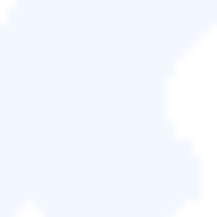
還原磁碟是一種外部儲存裝置，可將有關 Windows 10
作業系統的資訊儲存在 DVD 或 USB 硬碟上。 如果您
將 Windows 10 的備份儲存在其他外部源（例如 DVD
和 USB）中，您將能夠重灌Windows10不會對您的檔
案造成太大損害。 如果硬體突然發生故障或其他一些
故障，還原磁碟可以成為您的避風港。
啟動硬碟是電腦的內部硬碟或 SSD，電腦可以從中啟
動。 它是您電腦中的物理硬碟，其中放置了必要的檔
案。 啟動硬碟中的檔案包含作業系統，也稱為 DOS、
UNIX 或 Linux。 在硬體故障或Windows崩潰的情況
下，依靠啟動硬碟並不是一個好主意。
因此，它們都有不同的用途。 因此，啟動硬碟和還原
硬碟完全不是一個東西。
如何建立還原硬碟？