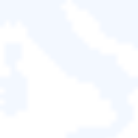
步驟 3.
選擇要用作還原硬碟的 USB 或 DVD。 確保硬
碟不包含任何有用或重要的檔案，因為所有內容都將
被刪除。 選擇硬碟後，單擊「下一步」按鈕。