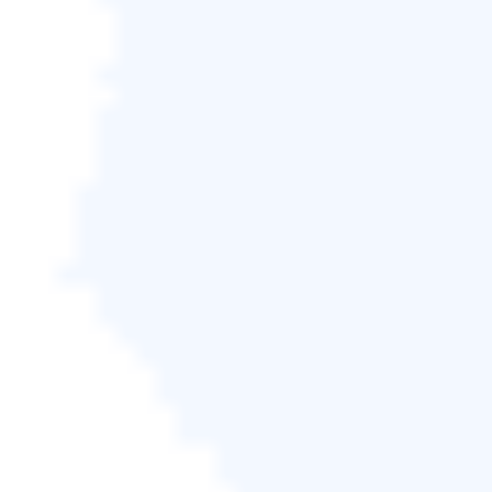
Windows。 不過，系統備份會恢復您之前的
Windows。 它將保留您的所有檔案和設定，因此您無
需重新設定。
系統備份包含所有系統文件以及用戶文件。 如果發生
重大故障，系統備份將使系統恢復到創建時的狀態。
您可能會認為建立系統備份會是個大麻煩。 但是，一
些免費的備份軟體可以減輕您的負擔。 最好的免費備
份軟體之一是
EaseUS Todo backup
。
免費試用
支援 Windows 11/10/8.1/8/7/Vista/XP
步驟1.
在主畫面中，選擇備份內容。