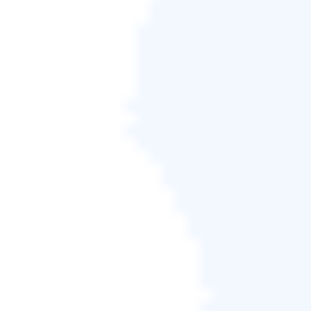
步驟3.
EaseUS Todo Backup將自動選取您的系統磁
區，您只須要選擇存放備份檔的位置。