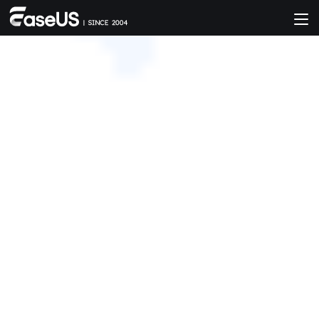
EaseUS Todo Backup
簡單點擊即可安全備份 & 還原個人檔案。