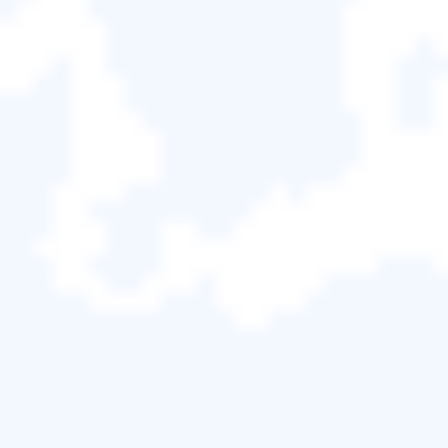
步驟 1.
要創建當前作業系統的還原硬碟，請單擊搜尋
框並輸入還原硬碟。
通知：
確保您將使用的USB或DVD被格式化NTFS。
雖然 Windows 會在整個處理過程中將光碟格式化為
FAT32，但格式化工具需要將硬碟格式化為 NTFS 才
能啟動。