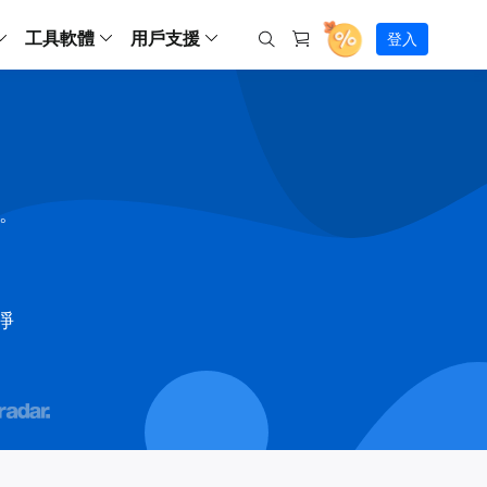
工具軟體
用戶支援
登入
螢幕錄影
ws
ns
Backup
支援中心
Partition Master Free
Todo PCTrans
iPhone Data Transfer
Todo Backup Free
Free
Free
RecExperts Wind
Windows
Mac
IOS
電腦
電腦
具
資料
份還原方案
指南/激活碼/連絡方式
RecExperts
Partition Master Pro
Todo PCTrans
iPhone Data Transfer
Todo Backup Home
Pro
Pro
RecExperts Mac
Data Recovery Free
Data Recovery Free
Data Recovery Free
影片修復
Video Downloade
錄影片/音樂/網路攝影機畫面
Backup Enterprise
下載中心
Partition Master Enterprise
Todo Backup Mac
Data Recovery Pro
Data Recovery Pro
Data Recovery Pro
照片修復
Video Downloade
間。
 資料
和伺服器備份解決方案
下載並安裝軟體
ScreenShot
Partition Master 版本對比
Data Recovery Technician
Data Recovery Technician
檔案修復
擷取電腦螢幕畫面
Android
線上
Chat 支援
程式
熱門教學
連絡技術人員
線上工具
Data Recovery Free
(線上) Video Down
al Management
(線上) Screen Recorder
乾淨
理並遠端遙控備份
免費線上錄影
SD 卡救援
售前咨詢
Data Recovery Pro
(線上) 影片修復
傳輸軟體
咨詢銷售服務人員
USB 救援
影片與音訊工具
m Deploy
Data Recovery App
(線上) 照片修復
indows 部署

SSD 外接硬碟救援
遠程協助服務
Video Editor
(線上) 檔案修復
o Go 製作工具
一對一遠程協助，解決問題速度
專業影片剪輯軟體
資源回收桶救援