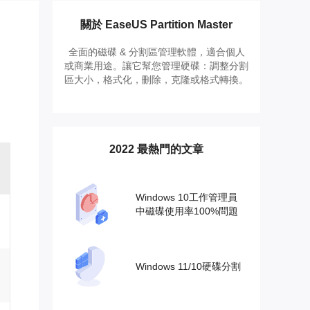
推薦朋友
Video Downloader
邀請好友，賺取獎勵
下載線上影片/音樂
關於 EaseUS Partition Master
全面的磁碟 & 分割區管理軟體，適合個人
EaseUS VoiceWave
或商業用途。讓它幫您管理硬碟：調整分割
即時變聲
區大小，格式化，刪除，克隆或格式轉換。
EaseUS VideoKit
多功能影片工具
2022 最熱門的文章
AI 工具
(線上) Vocal Remover
線上刪除人聲
Windows 10工作管理員
中磁碟使用率100%問題
MakeMyAudio
錄音和轉檔
Windows 11/10硬碟分割