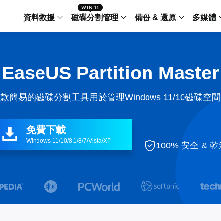
資料救援
磁碟分割管理
備份 & 還原
多媒體
傳輸軟體
Data Recovery Wizard
Partition Master Windo
Todo PCTra
Todo 
EaseUS Partition Master
Windows 資料救援
Windows 磁碟分割管理工
電腦之間傳輸
個人備
檔案管理
Data Recovery Wizard for Mac
Partition Master Mac
MobiMover
Todo 
款簡易的磁碟分割工具用於管理Windows 11/10磁碟空
Mac 資料救援
Mac 磁碟分割管理工具
傳輸 IPhone
工作站
iPhone 工具軟體
中央控管
更多產品軟體
MobiSaver (IOS & Android)
Disk Copy
AppMove
免費下載

手機資料救援
磁碟克隆工具
電腦之間轉移
Windows 11/10/8.1/8/7/Vista/XP
Centr

100% 安全 & 
集中管
Partition Recovery
ChatTrans
還原丢失的磁區
WhatsApp 
Syste


智能 W


Fixo
OS2Go
AI-Powered
Windows T
修復影片、照片和檔案