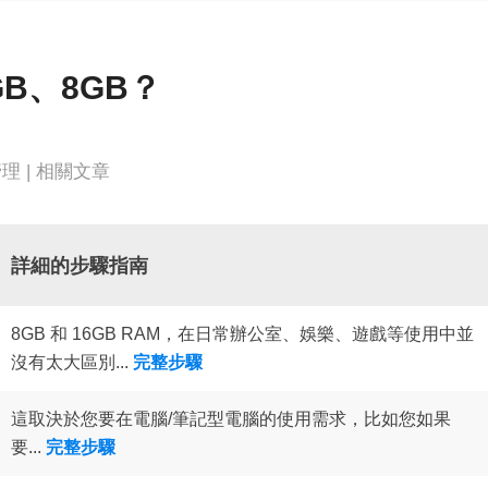
更多資料救援軟體
Exchange Recovery
EDB 資料還原 & 修復
B、8GB？
Email Recovery
Outlook 電子郵件還原
管理
|
相關文章
MS SQL Recovery
MS SQL 資料庫還原
詳細的步驟指南
8GB 和 16GB RAM，在日常辦公室、娛樂、遊戲等使用中並
沒有太大區別...
完整步驟
這取決於您要在電腦/筆記型電腦的使用需求，比如您如果
要...
完整步驟