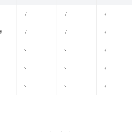
√
√
√
覽
√
√
√
×
×
√
×
×
√
×
×
√