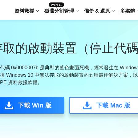
資料救援
磁碟分割管理
備份 & 還原
多媒體
傳輸軟體
Data Recovery Wizard
Partition Master Windo
Todo PCTra
Todo 
Windows 資料救援
Windows 磁碟分割管理工
電腦之間傳輸
個人備
的啟動裝置（停止代碼 0x
檔案管理
Data Recovery Wizard for Mac
Partition Master Mac
MobiMover
Todo 
Mac 資料救援
Mac 磁碟分割管理工具
傳輸 IPhone
工作站
iPhone 工具軟體
 0x0000007b 是典型的藍色畫面死機，經常發生在 Window
 Windows 10 中無法存取的啟動裝置的五種最佳解決方案
中央控管
更多產品軟體
MobiSaver (IOS & Android)
Disk Copy
AppMove
nPE 資料救援軟體。
手機資料救援
磁碟克隆工具
電腦之間轉移
Centr
集中管
Partition Recovery
ChatTrans
下載 Win 版
還原丢失的磁區
下載 Mac 版
WhatsApp 
Syste
智能 W
Fixo
OS2Go
AI-Powered
Windows T
修復影片、照片和檔案