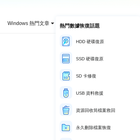
推薦朋友
Video Downloader
邀請好友，賺取獎勵
下載線上影片/音樂
Windows 熱門文章
熱門數據恢復話題
EaseUS VoiceWave
即時變聲
HDD 硬碟復原
EaseUS VideoKit
多功能影片工具
SSD 硬碟復原
AI 工具
SD 卡修復
(線上) Vocal Remover
線上刪除人聲
USB 資料救援
MakeMyAudio
錄音和轉檔
資源回收筒檔案救回
永久刪除檔案恢復