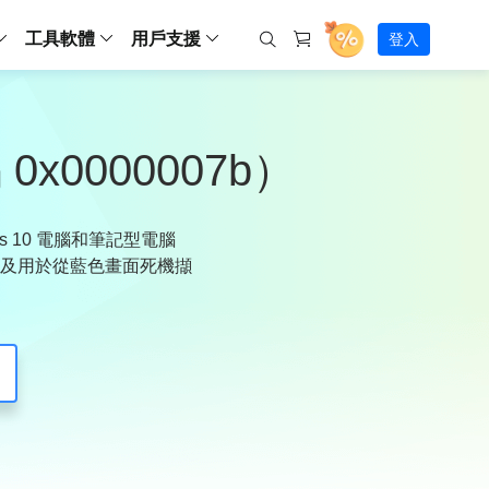
工具軟體
用戶支援
登入
螢幕錄影
ws
ns
Backup
支援中心
Partition Master Free
Todo PCTrans
iPhone Data Transfer
Todo Backup Free
Free
Free
RecExperts Wind
Windows
Mac
IOS
電腦
電腦
具
資料
份還原方案
指南/激活碼/連絡方式
0000007b）
RecExperts
Partition Master Pro
Todo PCTrans
iPhone Data Transfer
Todo Backup Home
Pro
Pro
RecExperts Mac
Data Recovery Free
Data Recovery Free
Data Recovery Free
影片修復
Video Downloade
錄影片/音樂/網路攝影機畫面
Backup Enterprise
下載中心
Partition Master Enterprise
Todo Backup Mac
Data Recovery Pro
Data Recovery Pro
Data Recovery Pro
照片修復
Video Downloade
 資料
和伺服器備份解決方案
下載並安裝軟體
s 10 電腦和筆記型電腦
ScreenShot
Partition Master 版本對比
Data Recovery Technician
Data Recovery Technician
檔案修復
擷取電腦螢幕畫面
，以及用於從藍色畫面死機擷
Android
線上
Chat 支援
程式
熱門教學
連絡技術人員
線上工具
Data Recovery Free
(線上) Video Down
al Management
(線上) Screen Recorder
理並遠端遙控備份
免費線上錄影
SD 卡救援
售前咨詢
Data Recovery Pro
(線上) 影片修復
傳輸軟體
咨詢銷售服務人員
USB 救援
影片與音訊工具
m Deploy
Data Recovery App
(線上) 照片修復
indows 部署
SSD 外接硬碟救援
遠程協助服務
Video Editor
(線上) 檔案修復
o Go 製作工具
一對一遠程協助，解決問題速度
專業影片剪輯軟體
資源回收桶救援