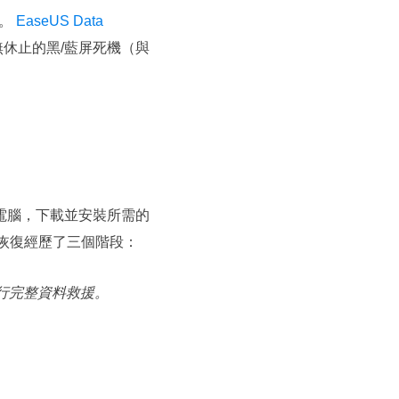
作。
EaseUS Data
歷無休止的黑/藍屏死機（與
電腦，下載並安裝所需的
料恢復經歷了三個階段：
執行完整資料救援。