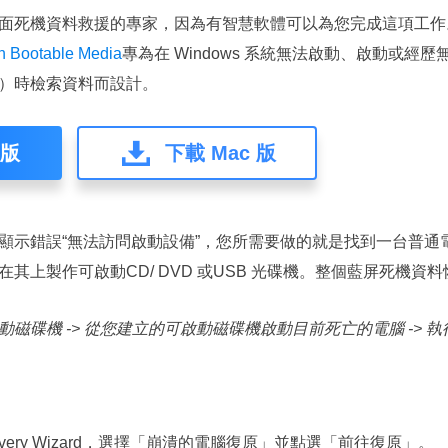
面死機資料救援的專家，因為有智慧軟體可以為您完成這項工
h Bootable Media
專為在 Windows 系統無法啟動、啟動或經
）時檢索資料而設計。
 版
下載 Mac 版
顯示錯誤“無法訪問啟動設備”，您所需要做的就是找到一台普通
其上製作可啟動CD/ DVD 或USB 光碟機。整個藍屏死機資
磁碟機 -> 從您建立的可啟動磁碟機啟動目前死亡的電腦 -> 
Recovery Wizard，選擇「崩潰的電腦復原」並點選「前往復原」。