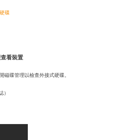
式硬碟
理查看裝置
開磁碟管理以檢查外接式硬碟。
標誌）