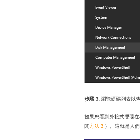
步驟 3.
瀏覽硬碟列表以
如果您看到外接式硬碟在
閱
方法 3
）。這就是人們