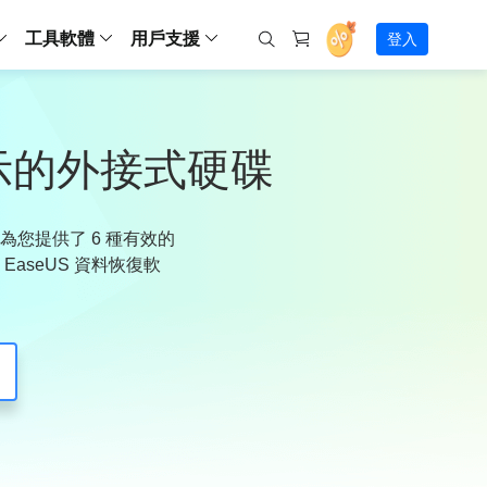
工具軟體
用戶支援
登入
螢幕錄影
ws
ns
Backup
支援中心
Partition Master Free
Todo PCTrans
iPhone Data Transfer
Todo Backup Free
Free
Free
RecExperts Wind
Windows
Mac
IOS
電腦
電腦
具
資料
份還原方案
指南/激活碼/連絡方式
未顯示的外接式硬碟
RecExperts
Partition Master Pro
Todo PCTrans
iPhone Data Transfer
Todo Backup Home
Pro
Pro
RecExperts Mac
Data Recovery Free
Data Recovery Free
Data Recovery Free
影片修復
Video Downloade
錄影片/音樂/網路攝影機畫面
Backup Enterprise
下載中心
Partition Master Enterprise
Todo Backup Mac
Data Recovery Pro
Data Recovery Pro
Data Recovery Pro
照片修復
Video Downloade
 資料
和伺服器備份解決方案
下載並安裝軟體
您提供了 6 種有效的
ScreenShot
Partition Master 版本對比
Data Recovery Technician
Data Recovery Technician
檔案修復
擷取電腦螢幕畫面
seUS 資料恢復軟
Android
線上
Chat 支援
程式
熱門教學
連絡技術人員
線上工具
Data Recovery Free
(線上) Video Down
al Management
(線上) Screen Recorder
理並遠端遙控備份
免費線上錄影
SD 卡救援
售前咨詢
Data Recovery Pro
(線上) 影片修復
傳輸軟體
咨詢銷售服務人員
USB 救援
影片與音訊工具
m Deploy
Data Recovery App
(線上) 照片修復
indows 部署
SSD 外接硬碟救援
遠程協助服務
Video Editor
(線上) 檔案修復
o Go 製作工具
一對一遠程協助，解決問題速度
專業影片剪輯軟體
資源回收桶救援