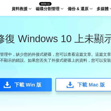
資料救援
磁碟分割管理
備份 & 還原
多媒體
傳輸軟體
Data Recovery Wizard
Partition Master Windo
Todo PCTra
Todo 
Windows 資料救援
Windows 磁碟分割管理工
電腦之間傳輸
個人備
復 Windows 10 上
檔案管理
Data Recovery Wizard for Mac
Partition Master Mac
MobiMover
Todo 
Mac 資料救援
Mac 磁碟分割管理工具
傳輸 IPhone
工作站
iPhone 工具軟體
管理中，缺少您的外接式硬碟，您可以查看這篇文章。這篇文章為
不顯示的錯誤。如果您丟失了外接式硬碟上的資料，您可以安裝 Ea
中央控管
更多產品軟體
MobiSaver (IOS & Android)
Disk Copy
AppMove
手機資料救援
磁碟克隆工具
電腦之間轉移
Centr
集中管
Partition Recovery
ChatTrans
下載 Win 版
還原丢失的磁區
下載 Mac 版
WhatsApp 
Syste
智能 W
Fixo
OS2Go
AI-Powered
Windows T
修復影片、照片和檔案