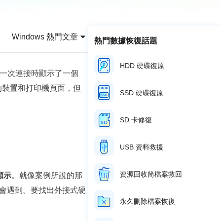
推薦朋友
Video Downloader
邀請好友，賺取獎勵
下載線上影片/音樂
Windows 熱門文章
熱門數據恢復話題
EaseUS VoiceWave
即時變聲
HDD 硬碟復原
在第一次連接時顯示了一個
EaseUS VideoKit
多功能影片工具
板的裝置和打印機頁面，但
SSD 硬碟復原
AI 工具
SD 卡修復
(線上) Vocal Remover
線上刪除人聲
USB 資料救援
MakeMyAudio
錄音和轉檔
資源回收筒檔案救回
顯示
。就像案例所說的那
會遇到。要找出外接式硬
永久刪除檔案恢復