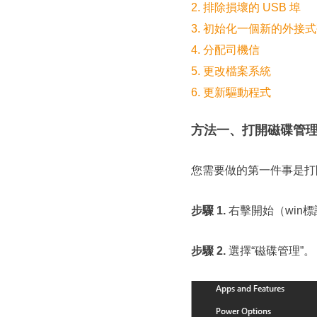
2. 排除損壞的 USB 埠
3. 初始化一個新的外接
4. 分配司機信
5. 更改檔案系統
6. 更新驅動程式
方法一、打開磁碟管
您需要做的第一件事是打
步驟 1.
右擊開始（win
步驟 2.
選擇“磁碟管理”。