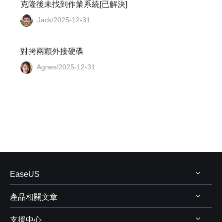
克隆後未找到作業系統[已解決]
Jack/2025-12-31
對拷兩顆外接硬碟
Agnes/2025-12-31
EaseUS
產品相關文章
關於 EaseUS
支援中心
評測&獎項