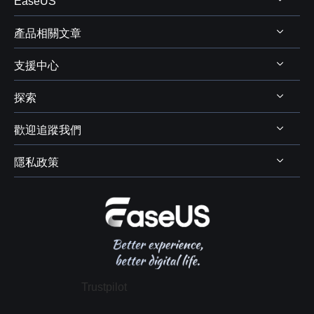
EaseUS
產品相關文章
關於 EaseUS
支援中心
評測&獎項
Windows 資料救援
代理商
探索
Mac 資料救援
支援中心
代理商登入
電腦磁碟管理
歡迎追蹤我們
下載中心
線上商店
商業聯盟
電腦備份與還原
Chat 支援
隱私政策
資料及硬碟救援服務



學生優惠
電腦螢幕錄製
售前咨詢
遠端協助服務
我的帳戶
解除安裝
IPhone 資料傳輸
聯絡 EaseUS
軟體 OEM 方案服務
推薦朋友
退款政策
電腦技巧
隱私政策
授權協議
Trustpilot
政策 & 條款