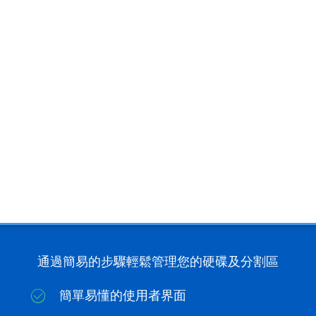
EaseUS Partition Master
通過簡易的步驟輕鬆管理您的硬碟及分割區
簡單易懂的使用者界面