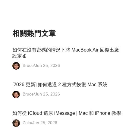
相關熱門文章
如何在沒有密碼的情況下將 MacBook Air 回復出廠
設定🍎
Bruce/Jun 25, 2026
[2026 更新] 如何透過 2 種方式恢復 Mac 系統
Bruce/Jun 25, 2026
如何從 iCloud 還原 iMessage | Mac 和 iPhone 教學
Zola/Jun 25, 2026