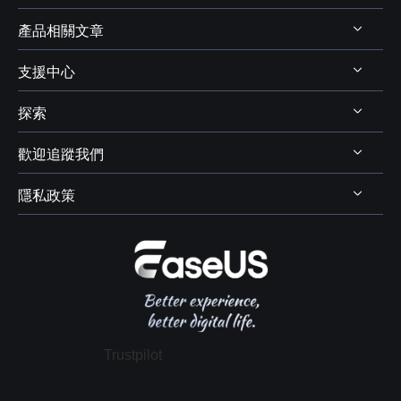
產品相關文章
關於 EaseUS
支援中心
評測&獎項
Windows 資料救援
代理商
探索
Mac 資料救援
支援中心
代理商登入
電腦磁碟管理
歡迎追蹤我們
下載中心
線上商店
商業聯盟
電腦備份與還原
Chat 支援
隱私政策
資料及硬碟救援服務



學生優惠
電腦螢幕錄製
售前咨詢
遠端協助服務
我的帳戶
解除安裝
IPhone 資料傳輸
聯絡 EaseUS
軟體 OEM 方案服務
推薦朋友
退款政策
電腦技巧
隱私政策
授權協議
Trustpilot
政策 & 條款