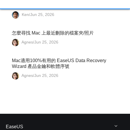
決方法！
Ken/Jun 25, 2026
怎麼尋找 Mac 上最近刪除的檔案夾/照片
Agnes/Jun 25, 2026
Mac適用100%有用的 EaseUS Data Recovery
Wizard 產品金鑰和軟體序號
Agnes/Jun 25, 2026
EaseUS