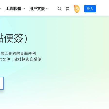
工具軟體
用戶支援
登入
螢幕錄影
ws
ns
Backup
支援中心
Partition Master Free
Todo PCTrans
iPhone Data Transfer
Todo Backup Free
Free
Free
RecExperts Wind
Windows
Mac
IOS
電腦
電腦
具
資料
份還原方案
指南/激活碼/連絡方式
黏便簽）
RecExperts
Partition Master Pro
Todo PCTrans
iPhone Data Transfer
Todo Backup Home
Pro
Pro
RecExperts Mac
Data Recovery Free
Data Recovery Free
Data Recovery Free
影片修復
Video Downloade
錄影片/音樂/網路攝影機畫面
Backup Enterprise
下載中心
Partition Master Enterprise
Todo Backup Mac
Data Recovery Pro
Data Recovery Pro
Data Recovery Pro
照片修復
Video Downloade
 資料
和伺服器備份解決方案
下載並安裝軟體
t文件中救回刪除的桌面便利
ScreenShot
Partition Master 版本對比
Data Recovery Technician
Data Recovery Technician
檔案修復
擷取電腦螢幕畫面
.snt 文件，然後恢復自黏便
Android
線上
Chat 支援
程式
熱門教學
連絡技術人員
線上工具
Data Recovery Free
(線上) Video Down
al Management
(線上) Screen Recorder
理並遠端遙控備份
免費線上錄影
SD 卡救援
售前咨詢
Data Recovery Pro
(線上) 影片修復
傳輸軟體
咨詢銷售服務人員
USB 救援
影片與音訊工具
m Deploy
Data Recovery App
(線上) 照片修復
indows 部署
SSD 外接硬碟救援
遠程協助服務
Video Editor
(線上) 檔案修復
o Go 製作工具
一對一遠程協助，解決問題速度
專業影片剪輯軟體
資源回收桶救援