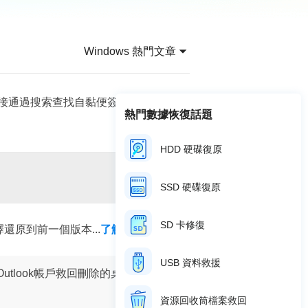
推薦朋友
Video Downloader
邀請好友，賺取獎勵
下載線上影片/音樂
Windows 熱門文章
EaseUS VoiceWave
即時變聲
過搜索查找自黏便簽.snt文件，檢
EaseUS VideoKit
熱門數據恢復話題
多功能影片工具
HDD 硬碟復原
AI 工具
(線上) Vocal Remover
SSD 硬碟復原
線上刪除人聲
MakeMyAudio
SD 卡修復
 選擇還原到前一個版本...
了解更多
錄音和轉檔
USB 資料救援
 Outlook帳戶救回刪除的桌面便利
資源回收筒檔案救回