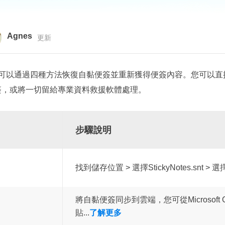
更多資料救援軟體
Exchange Recovery
EDB 資料還原 & 修復
Agnes
更新
Email Recovery
Outlook 電子郵件還原
可以通過四種方法恢復自黏便簽並重新獲得便簽內容。您可以直接通
黏便簽，或將一切留給專業資料救援軟體處理。
MS SQL Recovery
MS SQL 資料庫還原
步驟說明
找到儲存位置 > 選擇StickyNotes.snt >
將自黏便簽同步到雲端，您可從Microsoft
貼...
了解更多