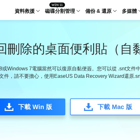
資料救援
磁碟分割管理
備份 & 還原
多媒體
傳輸軟體
Data Recovery Wizard
Partition Master Windo
Todo PCTra
Todo 
Windows 資料救援
Windows 磁碟分割管理工
電腦之間傳輸
個人備
回刪除的桌面便利貼（自
檔案管理
Data Recovery Wizard for Mac
Partition Master Mac
MobiMover
Todo 
Mac 資料救援
Mac 磁碟分割管理工具
傳輸 IPhone
工作站
iPhone 工具軟體
dows 8或Windows 7電腦當然可以復原自黏便簽。您可以從 .sn
件，請不要擔心，使用EaseUS Data Recovery Wizard還原
中央控管
更多產品軟體
MobiSaver (IOS & Android)
Disk Copy
AppMove
手機資料救援
磁碟克隆工具
電腦之間轉移
Centr
集中管
Partition Recovery
ChatTrans
下載 Win 版
還原丢失的磁區
下載 Mac 版
WhatsApp 
Syste
智能 W
Fixo
OS2Go
AI-Powered
Windows T
修復影片、照片和檔案