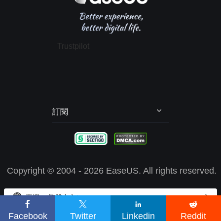
推薦朋友
退款政策
電腦技巧
隱私政策
授權協議
Trustpilot
政策 & 條款
訂閱
Copyright ©
2004 - 2026
EaseUS. All rights reserved.


臺灣 （繁體中文）




EaseUS 使用 cookie 來確保您在我們的網站上獲得最佳體驗。
了解
Facebook
Twitter
Linkedin
Reddit
更多
我知道了