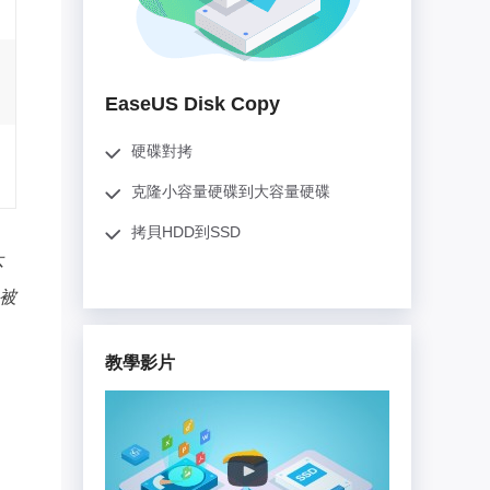
推薦朋友
Video Downloader
邀請好友，賺取獎勵
下載線上影片/音樂
EaseUS VoiceWave
EaseUS Disk Copy
即時變聲
硬碟對拷
EaseUS VideoKit
多功能影片工具
克隆小容量硬碟到大容量硬碟
拷貝HDD到SSD
AI 工具
不
(線上) Vocal Remover
已被
線上刪除人聲
MakeMyAudio
教學影片
錄音和轉檔