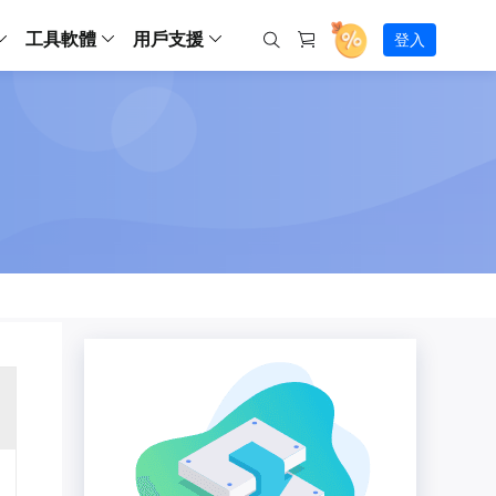
工具軟體
用戶支援
登入
螢幕錄影
ws
ns
Backup
支援中心
Partition Master Free
Todo PCTrans
iPhone Data Transfer
Todo Backup Free
Free
Free
RecExperts Wind
Windows
Mac
IOS
電腦
電腦
具
資料
份還原方案
指南/激活碼/連絡方式
RecExperts
Partition Master Pro
Todo PCTrans
iPhone Data Transfer
Todo Backup Home
Pro
Pro
RecExperts Mac
Data Recovery Free
Data Recovery Free
Data Recovery Free
影片修復
Video Downloade
錄影片/音樂/網路攝影機畫面
Backup Enterprise
下載中心
Partition Master Enterprise
Todo Backup Mac
Data Recovery Pro
Data Recovery Pro
Data Recovery Pro
照片修復
Video Downloade
 資料
和伺服器備份解決方案
下載並安裝軟體
ScreenShot
Partition Master 版本對比
Data Recovery Technician
Data Recovery Technician
檔案修復
擷取電腦螢幕畫面
Android
線上
Chat 支援
程式
熱門教學
連絡技術人員
線上工具
Data Recovery Free
(線上) Video Down
al Management
(線上) Screen Recorder
理並遠端遙控備份
免費線上錄影
SD 卡救援
售前咨詢
Data Recovery Pro
(線上) 影片修復
傳輸軟體
咨詢銷售服務人員
USB 救援
影片與音訊工具
m Deploy
Data Recovery App
(線上) 照片修復
indows 部署
SSD 外接硬碟救援
遠程協助服務
Video Editor
(線上) 檔案修復
o Go 製作工具
一對一遠程協助，解決問題速度
專業影片剪輯軟體
資源回收桶救援