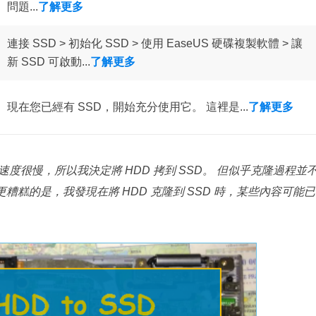
更多資料救援軟體
問題...
了解更多
Exchange Recovery
連接 SSD > 初始化 SSD > 使用 EaseUS 硬碟複製軟體 > 讓
EDB 資料還原 & 修復
新 SSD 可啟動...
了解更多
Email Recovery
Outlook 電子郵件還原
現在您已經有 SSD，開始充分使用它。 這裡是...
了解更多
MS SQL Recovery
MS SQL 資料庫還原
度很慢，所以我決定將 HDD 拷到 SSD。 但似乎克隆過程並
 更糟糕的是，我發現在將 HDD 克隆到 SSD 時，某些內容可能