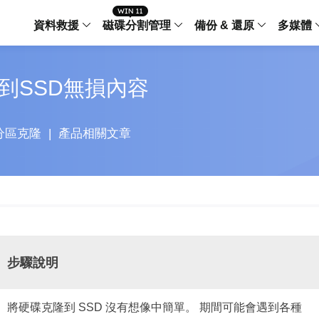
資料救援
磁碟分割管理
備份 & 還原
多媒體
傳輸軟體
硬碟到SSD無損內容
Data Recovery Wizard
Partition Master Windo
Todo PCTra
Todo 
Windows 資料救援
Windows 磁碟分割管理工
電腦之間傳輸
個人備
檔案管理
Data Recovery Wizard for Mac
Partition Master Mac
MobiMover
Todo 
分區克隆
|
產品相關文章
Mac 資料救援
Mac 磁碟分割管理工具
傳輸 IPhone
工作站
iPhone 工具軟體
中央控管
更多產品軟體
MobiSaver (IOS & Android)
Disk Copy
AppMove
手機資料救援
磁碟克隆工具
電腦之間轉移
Centr
集中管
Partition Recovery
ChatTrans
還原丢失的磁區
WhatsApp 
Syste
步驟說明
智能 W
Fixo
OS2Go
AI-Powered
Windows T
修復影片、照片和檔案
將硬碟克隆到 SSD 沒有想像中簡單。 期間可能會遇到各種