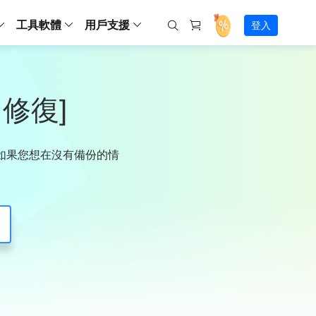
工具軟體
用戶支援
登入
螢幕錄影
ws
ns
Backup
支援中心
Partition Master Free
Todo PCTrans
iPhone Data Transfer
Todo Backup Free
Free
Free
RecExperts Wind
Windows
Mac
IOS
電腦
電腦
具
資料
份還原方案
指南/激活碼/連絡方式
 修復]
RecExperts
Partition Master Pro
Todo PCTrans
iPhone Data Transfer
Todo Backup Home
Pro
Pro
RecExperts Mac
Data Recovery Free
Data Recovery Free
Data Recovery Free
影片修復
Video Downloade
錄影片/音樂/網路攝影機畫面
Backup Enterprise
下載中心
Partition Master Enterprise
Todo Backup Mac
Data Recovery Pro
Data Recovery Pro
Data Recovery Pro
照片修復
Video Downloade
 資料
和伺服器備份解決方案
下載並安裝軟體
。如果您想在沒有備份的情
ScreenShot
Partition Master 版本對比
Data Recovery Technician
Data Recovery Technician
檔案修復
擷取電腦螢幕畫面
Android
線上
Chat 支援
程式
熱門教學
連絡技術人員
線上工具
Data Recovery Free
(線上) Video Down
al Management
(線上) Screen Recorder
理並遠端遙控備份
免費線上錄影
SD 卡救援
售前咨詢
Data Recovery Pro
(線上) 影片修復
傳輸軟體
咨詢銷售服務人員
USB 救援
影片與音訊工具
m Deploy
Data Recovery App
(線上) 照片修復
indows 部署
SSD 外接硬碟救援
遠程協助服務
Video Editor
(線上) 檔案修復
o Go 製作工具
一對一遠程協助，解決問題速度
專業影片剪輯軟體
資源回收桶救援