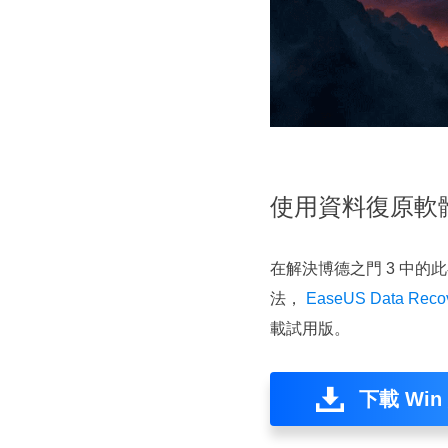
使用資料復原軟體
在解決博德之門 3 中
法，
EaseUS Data Recov
載試用版。
下載 Win