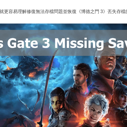
就更容易理解修復無法存檔問題並恢復《博德之門 3》丟失存檔