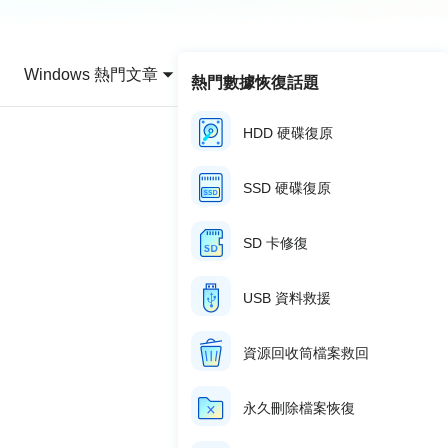
推薦朋友
Video Downloader
邀請好友，賺取獎勵
下載線上影片/音樂
Windows 熱門文章
熱門數據恢復話題
EaseUS VoiceWave
即時變聲
HDD 硬碟復原
EaseUS VideoKit
多功能影片工具
SSD 硬碟復原
AI 工具
SD 卡修復
(線上) Vocal Remover
線上刪除人聲
USB 資料救援
MakeMyAudio
錄音和轉檔
資源回收筒檔案救回
永久刪除檔案恢復