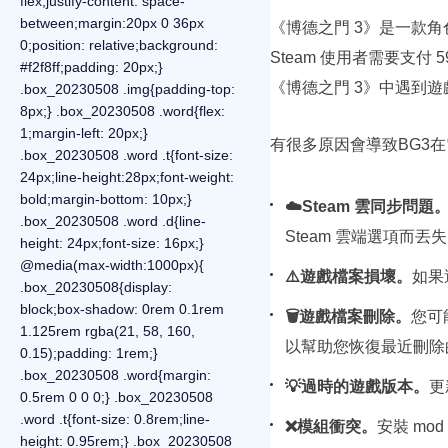
flex;justify-content: space-
between;margin:20px 0 36px
《博德之門 3》是一款角色扮演
0;position: relative;background:
Steam 使用者需要支付
#f2f8ff;padding: 20px;}
《博德之門 3》中遇到
.box_20230508 .img{padding-top:
8px;} .box_20230508 .word{flex:
1;margin-left: 20px;}
有很多原因會導致BG3
.box_20230508 .word .t{font-size:
24px;line-height:28px;font-weight:
bold;margin-bottom: 10px;}
☁️Steam 雲同步問題
.box_20230508 .word .d{line-
Steam 雲端選項而丟
height: 24px;font-size: 16px;}
@media(max-width:1000px){
⚠️遊戲檔案損壞。
如果
.box_20230508{display:
block;box-shadow: 0rem 0.1rem
🗑️遊戲檔案刪除。
您可
1.125rem rgba(21, 58, 160,
以幫助您恢復最近刪除
0.15);padding: 1rem;}
.box_20230508 .word{margin:
💡過時的遊戲版本。
更
0.5rem 0 0 0;} .box_20230508
.word .t{font-size: 0.8rem;line-
❌模組衝突。
安裝 mo
height: 0.95rem;} .box_20230508