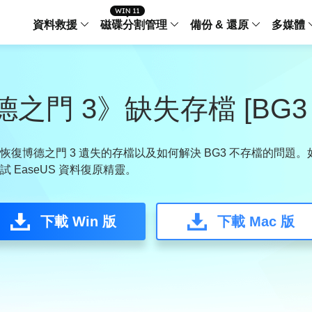
資料救援
磁碟分割管理
備份 & 還原
多媒體
傳輸軟體
Data Recovery Wizard
Partition Master Windo
Todo PCTra
Todo 
Windows 資料救援
Windows 磁碟分割管理工
電腦之間傳輸
個人備
之門 3》缺失存檔 [BG3
檔案管理
Data Recovery Wizard for Mac
Partition Master Mac
MobiMover
Todo 
Mac 資料救援
Mac 磁碟分割管理工具
傳輸 IPhone
工作站
iPhone 工具軟體
恢復博德之門 3 遺失的存檔以及如何解決 BG3 不存檔的問題
 EaseUS 資料復原精靈。
中央控管
更多產品軟體
MobiSaver (IOS & Android)
Disk Copy
AppMove
手機資料救援
磁碟克隆工具
電腦之間轉移
Centr
集中管
下載 Win 版
下載 Mac 版
Partition Recovery
ChatTrans
還原丢失的磁區
WhatsApp 
Syste
智能 W
Fixo
OS2Go
AI-Powered
Windows T
修復影片、照片和檔案