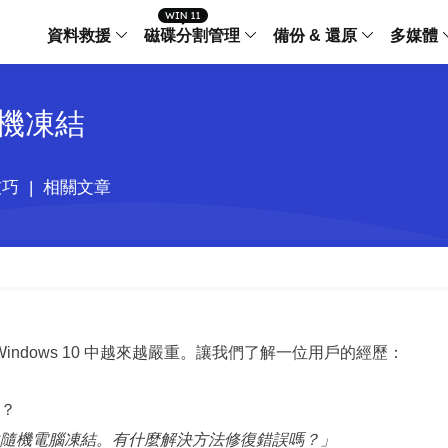
資料救援
磁碟分割管理
備份 & 還原
多媒體
傳輸軟體
腦隨機凍結
Data Recovery Wizard
Partition Master Windo
Todo PCTra
Todo 
Windows 資料救援
Windows 磁碟分割管理工
電腦之間傳輸
個人備
檔案管理
Data Recovery Wizard for Mac
Partition Master Mac
MobiMover
Todo 
技巧
|
相關文章
Mac 資料救援
Mac 磁碟分割管理工具
傳輸 IPhone
工作站
iPhone 工具軟體
中央控管
更多產品軟體
MobiSaver (IOS & Android)
Disk Copy
AppMove
手機資料救援
磁碟克隆工具
電腦之間轉移
Centr
集中管
Partition Recovery
ChatTrans
還原丢失的磁區
WhatsApp 
ndows 10 中越來越嚴重。讓我們了解一位用戶的經歷：
Syste
智能 W
Fixo
OS2Go
AI-Powered
Windows T
修復影片、照片和檔案
復？
了幾次隨機電腦凍結。有什麼解決方法修復錯誤嗎？」