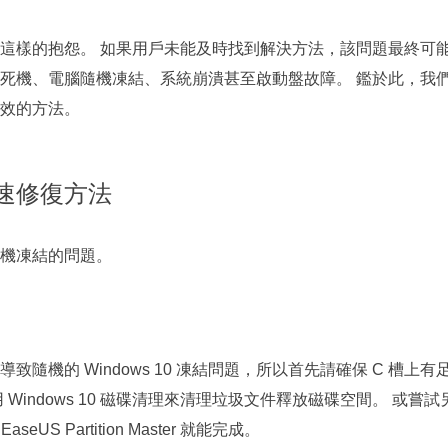
更多資料救援軟體
Exchange Recovery
這樣的抱怨。 如果用戶未能及時找到解決方法，該問題最終可
EDB 資料還原 & 修復
死機、電腦隨機凍結、系統崩潰甚至啟動盤故障。 鑑於此，我
效的方法。
Email Recovery
Outlook 電子郵件還原
MS SQL Recovery
快速修復方法
MS SQL 資料庫還原
腦隨機凍結的問題。
機的 Windows 10 凍結問題，所以首先請確保 C 槽上有
indows 10 磁碟清理來清理垃圾文件釋放磁碟空間。 或嘗試
S Partition Master 就能完成。