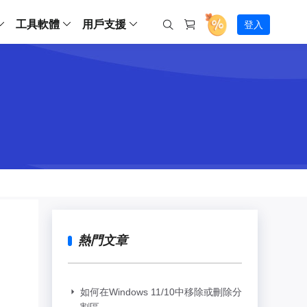
工具軟體
用戶支援
登入
螢幕錄影
ws
ns
Backup
支援中心
Partition Master Free
Todo PCTrans
iPhone Data Transfer
Todo Backup Free
Free
Free
RecExperts Wind
Windows
Mac
IOS
電腦
電腦
具
資料
份還原方案
指南/激活碼/連絡方式
RecExperts
Partition Master Pro
Todo PCTrans
iPhone Data Transfer
Todo Backup Home
Pro
Pro
RecExperts Mac
Data Recovery Free
Data Recovery Free
Data Recovery Free
影片修復
Video Downloade
錄影片/音樂/網路攝影機畫面
Backup Enterprise
下載中心
Partition Master Enterprise
Todo Backup Mac
Data Recovery Pro
Data Recovery Pro
Data Recovery Pro
照片修復
Video Downloade
 資料
和伺服器備份解決方案
下載並安裝軟體
ScreenShot
Partition Master 版本對比
Data Recovery Technician
Data Recovery Technician
檔案修復
擷取電腦螢幕畫面
Android
線上
Chat 支援
程式
熱門教學
連絡技術人員
線上工具
Data Recovery Free
(線上) Video Down
al Management
(線上) Screen Recorder
理並遠端遙控備份
免費線上錄影
SD 卡救援
售前咨詢
Data Recovery Pro
(線上) 影片修復
傳輸軟體
咨詢銷售服務人員
USB 救援
熱門文章
影片與音訊工具
m Deploy
Data Recovery App
(線上) 照片修復
indows 部署
SSD 外接硬碟救援
遠程協助服務
Video Editor
(線上) 檔案修復
o Go 製作工具
一對一遠程協助，解決問題速度
專業影片剪輯軟體
資源回收桶救援
如何在Windows 11/10中移除或刪除分