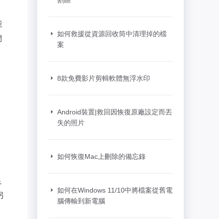
割區
推薦朋友
Video Downloader
邀請好友，賺取獎勵
下載線上影片/音樂
能
如何救援從資源回收筒中清理掉的檔
們
EaseUS VoiceWave
案
即時變聲
EaseUS VideoKit
8款免費影片剪輯軟體無浮水印
多功能影片工具
AI 工具
Android裝置|救回因恢復原廠設定而丟
失的照片
(線上) Vocal Remover
線上刪除人聲
如何恢復Mac上刪除的備忘錄
MakeMyAudio
錄音和轉檔
足
如何在Windows 11/10中將檔案從舊電
另
腦傳輸到新電腦