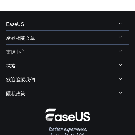
EaseUS
產品相關文章
關於 EaseUS
支援中心
評測&獎項
Windows 資料救援
代理商
探索
Mac 資料救援
支援中心
代理商登入
電腦磁碟管理
歡迎追蹤我們
下載中心
線上商店
商業聯盟
電腦備份與還原
Chat 支援
隱私政策
資料及硬碟救援服務



學生優惠
電腦螢幕錄製
售前咨詢
遠端協助服務
我的帳戶
解除安裝
IPhone 資料傳輸
聯絡 EaseUS
軟體 OEM 方案服務
推薦朋友
退款政策
電腦技巧
隱私政策