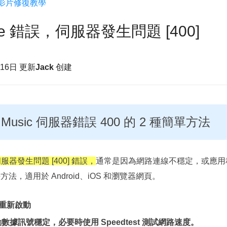
影片修復教學
更多資料救援軟體
Exchange Recovery
be 錯誤，伺服器發生問題 [400]
EDB 資料還原 & 修復
Email Recovery
月16日 更新
Jack
创建
Outlook 電子郵件還原
MS SQL Recovery
MS SQL 資料庫還原
e Music 伺服器錯誤 400 的 2 種簡單方法
服器發生問題 [400] 錯誤，
通常是因為網路連線不穩定，或應用
方法，適用於 Android、iOS 和瀏覽器網頁。
重新啟動
行動數據訊號穩定，必要時使用 Speedtest 測試網路速度。