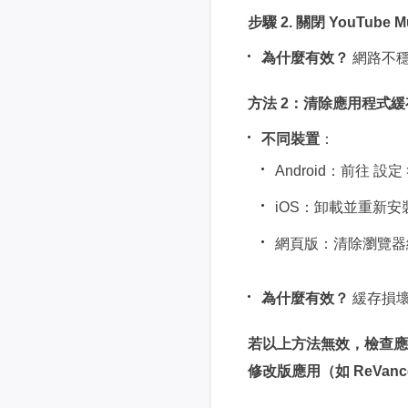
步驟 2.
關閉 YouTub
為什麼有效？
網路不穩
方法 2：
清除應用程式緩
不同裝置
：
Android：前往 設定 
iOS：卸載並重新安裝 Y
網頁版：清除瀏覽器緩存
為什麼有效？
緩存損壞
若以上方法無效，檢查應用
修改版應用（如 ReVa