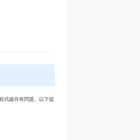
推薦朋友
Video Downloader
邀請好友，賺取獎勵
下載線上影片/音樂
EaseUS VoiceWave
即時變聲
EaseUS VideoKit
多功能影片工具
AI 工具
(線上) Vocal Remover
線上刪除人聲
程式緩存有問題。以下提
MakeMyAudio
錄音和轉檔