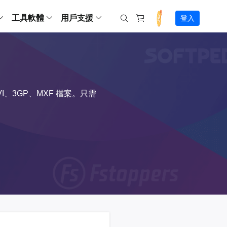
工具軟體
用戶支援
登入
螢幕錄影
ws
ns
Backup
支援中心
Partition Master Free
Todo PCTrans
iPhone Data Transfer
Todo Backup Free
Free
Free
RecExperts Wind
Windows
Mac
IOS
電腦
電腦
具
資料
份還原方案
指南/激活碼/連絡方式
RecExperts
Partition Master Pro
Todo PCTrans
iPhone Data Transfer
Todo Backup Home
Pro
Pro
RecExperts Mac
Data Recovery Free
Data Recovery Free
Data Recovery Free
影片修復
Video Downloade
錄影片/音樂/網路攝影機畫面
Backup Enterprise
下載中心
、3GP、MXF 檔案。只需
Partition Master Enterprise
Todo Backup Mac
Data Recovery Pro
Data Recovery Pro
Data Recovery Pro
照片修復
Video Downloade
 資料
和伺服器備份解決方案
下載並安裝軟體
ScreenShot
Partition Master 版本對比
Data Recovery Technician
Data Recovery Technician
檔案修復
擷取電腦螢幕畫面
Android
線上
Chat 支援
程式
熱門教學
連絡技術人員
線上工具
Data Recovery Free
(線上) Video Down
al Management
(線上) Screen Recorder
理並遠端遙控備份
免費線上錄影
SD 卡救援
售前咨詢
Data Recovery Pro
(線上) 影片修復
傳輸軟體
咨詢銷售服務人員
USB 救援
影片與音訊工具
m Deploy
Data Recovery App
(線上) 照片修復
indows 部署
SSD 外接硬碟救援
遠程協助服務
Video Editor
(線上) 檔案修復
o Go 製作工具
一對一遠程協助，解決問題速度
專業影片剪輯軟體
資源回收桶救援