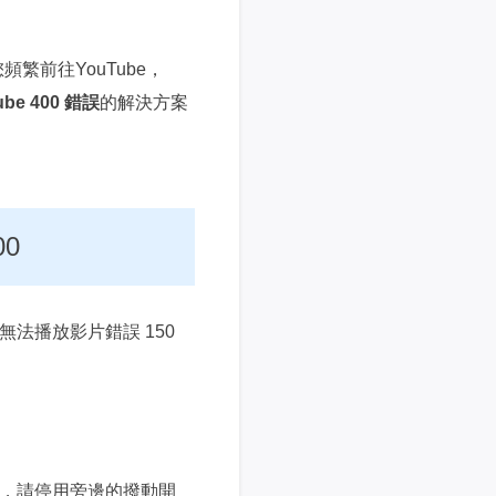
繁前往YouTube，
ube 400 錯誤
的解決方案
00
到無法播放影片錯誤 150
式，請停用旁邊的撥動開