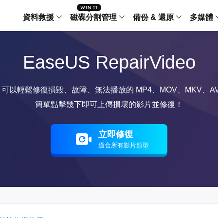
資料救援
磁碟分割管理
備份 & 還原
多媒體
傳輸軟體
EaseUS RepairVideo
Data Recovery Wizard
Partition Master Windo
Todo PCTra
Todo 
Windows 資料救援
Windows 磁碟分割管理工
電腦之間傳輸
個人備
檔案管理
Data Recovery Wizard for Mac
Partition Master Mac
MobiMover
Todo 
以輕鬆修復損毀、故障、無法播放的 MP4、MOV、MKV、AVI
Mac 資料救援
Mac 磁碟分割管理工具
傳輸 IPhone
工作站
iPhone 工具軟體
簡單點擊幾下即可上傳損壞的影片並修復！
中央控管
更多產品軟體
MobiSaver (IOS & Android)
Disk Copy
AppMove
手機資料救援
磁碟克隆工具
電腦之間轉移
立即修復
Centr
適合所有影片類型
集中管
Partition Recovery
ChatTrans
還原丢失的磁區
WhatsApp 
Syste
智能 W
Fixo
OS2Go
AI-Powered
Windows T
修復影片、照片和檔案