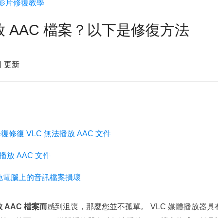
影片修復教學
更多資料救援軟體
Exchange Recovery
放 AAC 檔案？以下是修復方法
EDB 資料還原 & 修復
Email Recovery
日 更新
Outlook 電子郵件還原
MS SQL Recovery
MS SQL 資料庫還原
復修復 VLC 無法播放 AAC 文件
播放 AAC 文件
免電腦上的音訊檔案損壞
放 AAC 檔案而
感到沮喪，那麼您並不孤單。 VLC 媒體播放器