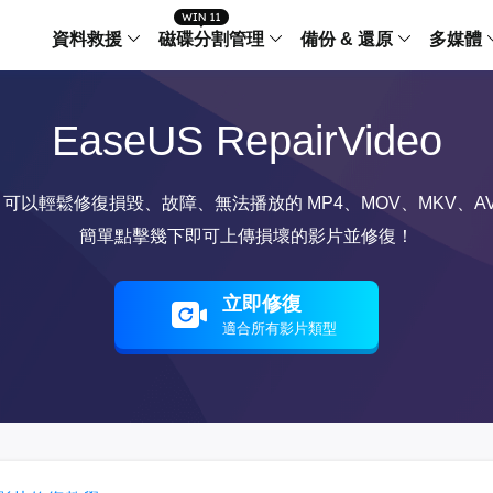
資料救援
磁碟分割管理
備份 & 還原
多媒體
傳輸軟體
EaseUS RepairVideo
Data Recovery Wizard
Partition Master Windo
Todo PCTra
Todo 
Windows 資料救援
Windows 磁碟分割管理工
電腦之間傳輸
個人備
檔案管理
Data Recovery Wizard for Mac
Partition Master Mac
MobiMover
Todo 
以輕鬆修復損毀、故障、無法播放的 MP4、MOV、MKV、AVI
Mac 資料救援
Mac 磁碟分割管理工具
傳輸 IPhone
工作站
iPhone 工具軟體
簡單點擊幾下即可上傳損壞的影片並修復！
中央控管
更多產品軟體
MobiSaver (IOS & Android)
Disk Copy
AppMove
手機資料救援
磁碟克隆工具
電腦之間轉移
立即修復
Centr
適合所有影片類型
集中管
Partition Recovery
ChatTrans
還原丢失的磁區
WhatsApp 
Syste
智能 W
Fixo
OS2Go
AI-Powered
Windows T
修復影片、照片和檔案