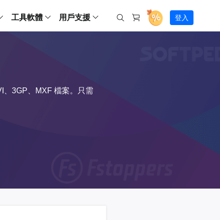
工具軟體
用戶支援
登入
螢幕錄影
ws
ns
Backup
支援中心
Partition Master Free
Todo PCTrans
iPhone Data Transfer
Todo Backup Free
Free
Free
RecExperts Wind
Windows
Mac
IOS
電腦
電腦
具
資料
份還原方案
指南/激活碼/連絡方式
RecExperts
Partition Master Pro
Todo PCTrans
iPhone Data Transfer
Todo Backup Home
Pro
Pro
RecExperts Mac
Data Recovery Free
Data Recovery Free
Data Recovery Free
影片修復
Video Downloade
錄影片/音樂/網路攝影機畫面
Backup Enterprise
下載中心
、3GP、MXF 檔案。只需
Partition Master Enterprise
Todo Backup Mac
Data Recovery Pro
Data Recovery Pro
Data Recovery Pro
照片修復
Video Downloade
 資料
和伺服器備份解決方案
下載並安裝軟體
ScreenShot
Partition Master 版本對比
Data Recovery Technician
Data Recovery Technician
檔案修復
擷取電腦螢幕畫面
Android
線上
Chat 支援
程式
熱門教學
連絡技術人員
線上工具
Data Recovery Free
(線上) Video Down
al Management
(線上) Screen Recorder
理並遠端遙控備份
免費線上錄影
SD 卡救援
售前咨詢
Data Recovery Pro
(線上) 影片修復
傳輸軟體
咨詢銷售服務人員
USB 救援
影片與音訊工具
m Deploy
Data Recovery App
(線上) 照片修復
indows 部署
SSD 外接硬碟救援
遠程協助服務
Video Editor
(線上) 檔案修復
o Go 製作工具
一對一遠程協助，解決問題速度
專業影片剪輯軟體
資源回收桶救援