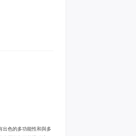
推薦朋友
Video Downloader
邀請好友，賺取獎勵
下載線上影片/音樂
EaseUS VoiceWave
即時變聲
EaseUS VideoKit
多功能影片工具
AI 工具
(線上) Vocal Remover
線上刪除人聲
MakeMyAudio
錄音和轉檔
具有出色的多功能性和與多