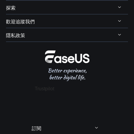
代理商
探索
Mac 資料救援
支援中心
代理商登入
電腦磁碟管理
歡迎追蹤我們
下載中心
線上商店
商業聯盟
電腦備份與還原
Chat 支援
隱私政策
資料及硬碟救援服務



學生優惠
電腦螢幕錄製
售前咨詢
遠端協助服務
我的帳戶
解除安裝
IPhone 資料傳輸
聯絡 EaseUS
軟體 OEM 方案服務
推薦朋友
退款政策
電腦技巧
隱私政策
授權協議
Trustpilot
政策 & 條款
訂閱