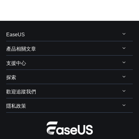
EaseUS
產品相關文章
關於 EaseUS
支援中心
評測&獎項
Windows 資料救援
代理商
探索
Mac 資料救援
支援中心
代理商登入
電腦磁碟管理
歡迎追蹤我們
下載中心
線上商店
商業聯盟
電腦備份與還原
Chat 支援
隱私政策
資料及硬碟救援服務



學生優惠
電腦螢幕錄製
售前咨詢
遠端協助服務
我的帳戶
解除安裝
IPhone 資料傳輸
聯絡 EaseUS
軟體 OEM 方案服務
推薦朋友
退款政策
電腦技巧