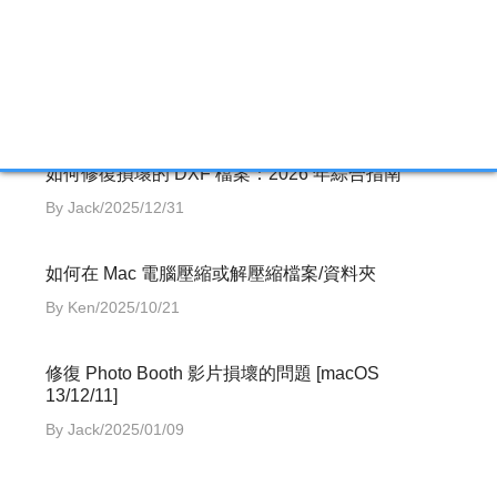
在 Photoshop 中發現未知或無效的 JPEG 標記類型
[已修復]
By Jack/2025/01/09
如何修復損壞的 DXF 檔案：2026 年綜合指南
By Jack/2025/12/31
如何在 Mac 電腦壓縮或解壓縮檔案/資料夾
By Ken/2025/10/21
修復 Photo Booth 影片損壞的問題 [macOS
13/12/11]
By Jack/2025/01/09