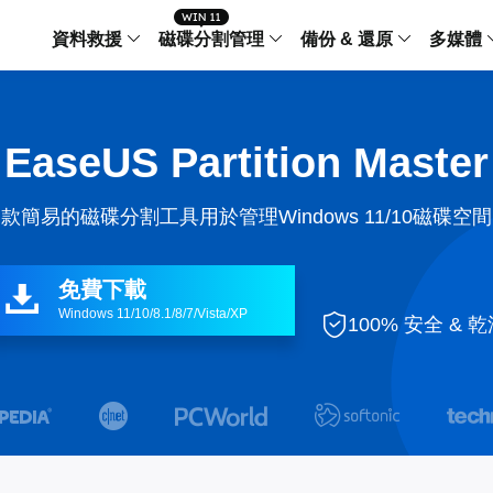
資料救援
磁碟分割管理
備份 & 還原
多媒體
傳輸軟體
Data Recovery Wizard
Partition Master Windo
Todo PCTra
Todo 
EaseUS Partition Master
Windows 資料救援
Windows 磁碟分割管理工
電腦之間傳輸
個人備
檔案管理
Data Recovery Wizard for Mac
Partition Master Mac
MobiMover
Todo 
款簡易的磁碟分割工具用於管理Windows 11/10磁碟空
Mac 資料救援
Mac 磁碟分割管理工具
傳輸 IPhone
工作站
iPhone 工具軟體
中央控管
更多產品軟體
MobiSaver (IOS & Android)
Disk Copy
AppMove
免費下載

手機資料救援
磁碟克隆工具
電腦之間轉移
Windows 11/10/8.1/8/7/Vista/XP
Centr

100% 安全 & 
集中管
Partition Recovery
ChatTrans
還原丢失的磁區
WhatsApp 
Syste


智能 W


Fixo
OS2Go
AI-Powered
Windows T
修復影片、照片和檔案