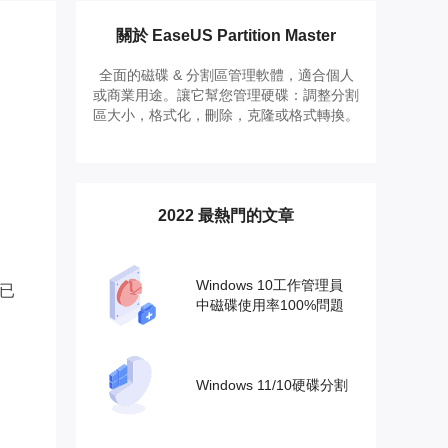
推薦朋友
Video Downloader
邀請好友，賺取獎勵
下載線上影片/音樂
關於 EaseUS Partition Master
全面的磁碟 & 分割區管理軟體，適合個人
EaseUS VoiceWave
或商業用途。讓它幫您管理硬碟：調整分割
即時變聲
區大小，格式化，刪除，克隆或格式轉換。
EaseUS VideoKit
多功能影片工具
2022 最熱門的文章
AI 工具
(線上) Vocal Remover
線上刪除人聲
Windows 10工作管理員
復已
中磁碟使用率100%問題
MakeMyAudio
錄音和轉檔
Windows 11/10硬碟分割