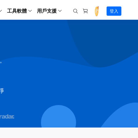
工具軟體
用戶支援
登入
螢幕錄影
ws
ns
Backup
支援中心
Partition Master Free
Todo PCTrans
iPhone Data Transfer
Todo Backup Free
Free
Free
RecExperts Wind
Windows
Mac
IOS
電腦
電腦
具
資料
份還原方案
指南/激活碼/連絡方式
RecExperts
Partition Master Pro
Todo PCTrans
iPhone Data Transfer
Todo Backup Home
Pro
Pro
RecExperts Mac
Data Recovery Free
Data Recovery Free
Data Recovery Free
影片修復
Video Downloade
錄影片/音樂/網路攝影機畫面
Backup Enterprise
下載中心
Partition Master Enterprise
Todo Backup Mac
Data Recovery Pro
Data Recovery Pro
Data Recovery Pro
照片修復
Video Downloade
間。
 資料
和伺服器備份解決方案
下載並安裝軟體
ScreenShot
Partition Master 版本對比
Data Recovery Technician
Data Recovery Technician
檔案修復
擷取電腦螢幕畫面
Android
線上
Chat 支援
程式
熱門教學
連絡技術人員
線上工具
Data Recovery Free
(線上) Video Down
al Management
(線上) Screen Recorder
乾淨
理並遠端遙控備份
免費線上錄影
SD 卡救援
售前咨詢
Data Recovery Pro
(線上) 影片修復
傳輸軟體
咨詢銷售服務人員
USB 救援
影片與音訊工具
m Deploy
Data Recovery App
(線上) 照片修復
indows 部署

SSD 外接硬碟救援
遠程協助服務
Video Editor
(線上) 檔案修復
o Go 製作工具
一對一遠程協助，解決問題速度
專業影片剪輯軟體
資源回收桶救援