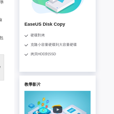
推薦朋友
準
Video Downloader
邀請好友，賺取獎勵
下載線上影片/音樂
麻
EaseUS VoiceWave
EaseUS Disk Copy
即時變聲
硬碟對拷
包
EaseUS VideoKit
多功能影片工具
克隆小容量硬碟到大容量硬碟
拷貝HDD到SSD
AI 工具
(線上) Vocal Remover
的
線上刪除人聲
MakeMyAudio
教學影片
錄音和轉檔
1