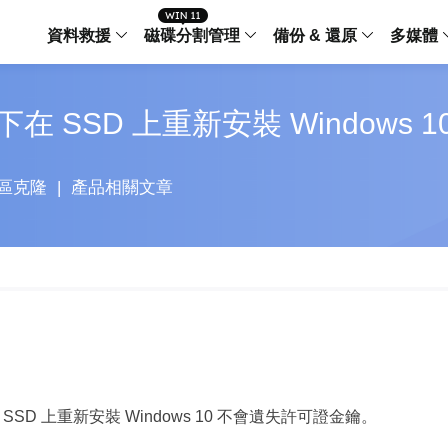
資料救援
磁碟分割管理
備份 & 還原
多媒體
傳輸軟體
SSD 上重新安裝 Windows 1
Data Recovery Wizard
Partition Master Windo
Todo PCTra
Todo 
Windows 資料救援
Windows 磁碟分割管理工
電腦之間傳輸
個人備
檔案管理
Data Recovery Wizard for Mac
Partition Master Mac
MobiMover
Todo 
區克隆
|
產品相關文章
Mac 資料救援
Mac 磁碟分割管理工具
傳輸 IPhone
工作站
iPhone 工具軟體
中央控管
更多產品軟體
MobiSaver (IOS & Android)
Disk Copy
AppMove
手機資料救援
磁碟克隆工具
電腦之間轉移
Centr
集中管
Partition Recovery
ChatTrans
還原丢失的磁區
WhatsApp 
Syste
智能 W
Fixo
OS2Go
AI-Powered
Windows T
修復影片、照片和檔案
D 上重新安裝 Windows 10 不會遺失許可證金鑰。