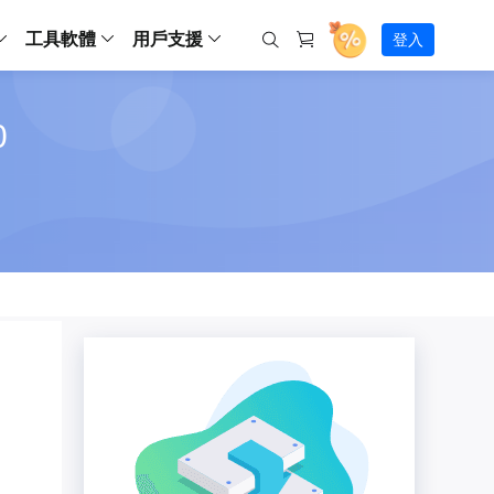
工具軟體
用戶支援
登入
螢幕錄影
0
ws
ns
Backup
支援中心
Partition Master Free
Todo PCTrans
iPhone Data Transfer
Todo Backup Free
Free
Free
RecExperts Wind
Windows
Mac
IOS
電腦
電腦
具
資料
份還原方案
指南/激活碼/連絡方式
RecExperts
Partition Master Pro
Todo PCTrans
iPhone Data Transfer
Todo Backup Home
Pro
Pro
RecExperts Mac
Data Recovery Free
Data Recovery Free
Data Recovery Free
影片修復
Video Downloade
錄影片/音樂/網路攝影機畫面
Backup Enterprise
下載中心
Partition Master Enterprise
Todo Backup Mac
Data Recovery Pro
Data Recovery Pro
Data Recovery Pro
照片修復
Video Downloade
 資料
和伺服器備份解決方案
下載並安裝軟體
ScreenShot
Partition Master 版本對比
Data Recovery Technician
Data Recovery Technician
檔案修復
擷取電腦螢幕畫面
Android
線上
Chat 支援
程式
熱門教學
連絡技術人員
線上工具
Data Recovery Free
(線上) Video Down
al Management
(線上) Screen Recorder
理並遠端遙控備份
免費線上錄影
SD 卡救援
售前咨詢
Data Recovery Pro
(線上) 影片修復
傳輸軟體
咨詢銷售服務人員
USB 救援
影片與音訊工具
m Deploy
Data Recovery App
(線上) 照片修復
indows 部署
SSD 外接硬碟救援
遠程協助服務
Video Editor
(線上) 檔案修復
o Go 製作工具
一對一遠程協助，解決問題速度
專業影片剪輯軟體
資源回收桶救援